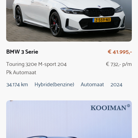
BMW 3 Serie
€ 41.995,-
Touring 320e M-sport 204
€ 732,- p/m
Pk Automaat
34.174 km
Hybride(benzine)
Automaat
2024