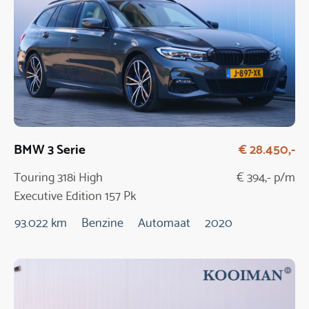
BMW 3 Serie
€ 28.450,-
Touring 318i High
€ 394,- p/m
Executive Edition 157 Pk
Automaat
93.022 km
Benzine
Automaat
2020