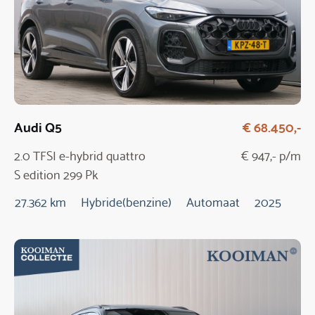
Audi Q5
€ 68.450,-
2.0 TFSI e-hybrid quattro
€ 947,- p/m
S edition 299 Pk
Automaat / NIEUW
27.362 km
Hybride(benzine)
Automaat
2025
MODEL