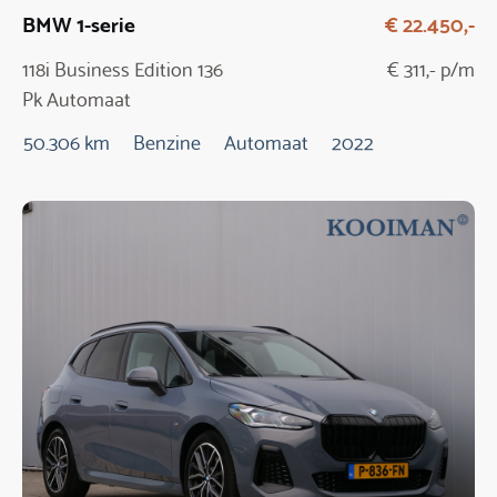
BMW 1-serie
€ 22.450,-
118i Business Edition 136
€ 311,- p/m
Pk Automaat
50.306 km
Benzine
Automaat
2022