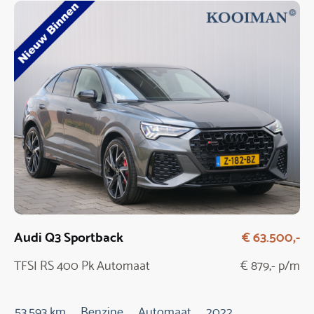
Audi Q3 Sportback
€ 63.500,-
TFSI RS 400 Pk Automaat
€ 879,- p/m
53.593 km
Benzine
Automaat
2022