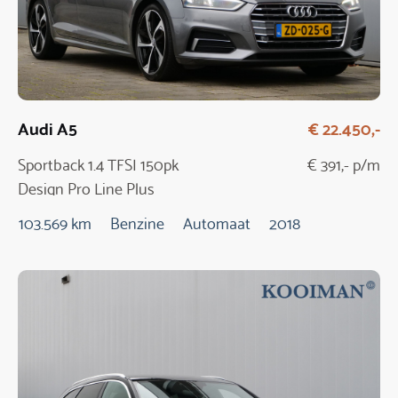
Audi A5
€ 22.450,-
Sportback 1.4 TFSI 150pk
€ 391,- p/m
Design Pro Line Plus
Automaat
103.569 km
Benzine
Automaat
2018