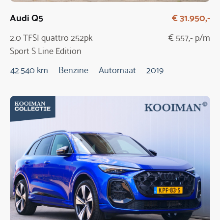
Audi Q5
€ 31.950,-
2.0 TFSI quattro 252pk
€ 557,- p/m
Sport S Line Edition
Automaat
42.540 km
Benzine
Automaat
2019