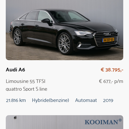
Audi A6
€ 38.795,-
Limousine 55 TFSI
€ 677,- p/m
quattro Sport S line
edition
21.816 km
Hybride(benzine)
Automaat
2019