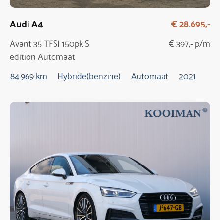
Audi A4
€ 28.695,-
Avant 35 TFSI 150pk S
€ 397,- p/m
edition Automaat
84.969 km
Hybride(benzine)
Automaat
2021