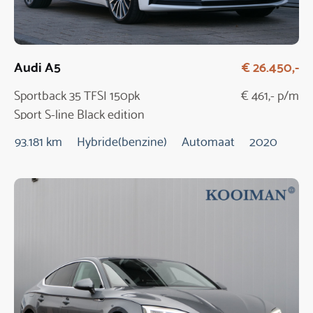
Audi A5
€ 26.450,-
Sportback 35 TFSI 150pk
€ 461,- p/m
Sport S-line Black edition
Automaat
93.181 km
Hybride(benzine)
Automaat
2020