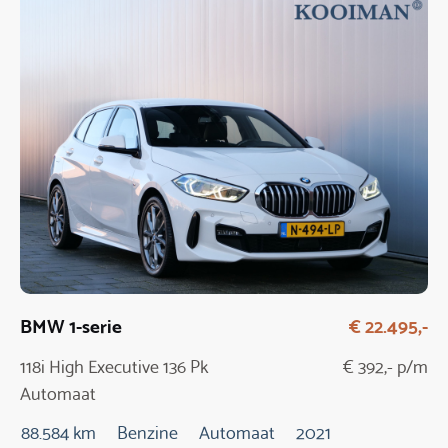
BMW 1-serie
€ 22.495,-
118i High Executive 136 Pk
€ 392,- p/m
Automaat
88.584 km
Benzine
Automaat
2021