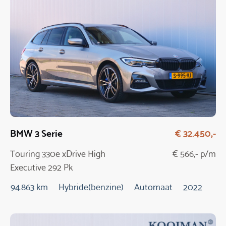
BMW 3 Serie
€ 32.450,-
Touring 330e xDrive High
€ 566,- p/m
Executive 292 Pk
Automaat
94.863 km
Hybride(benzine)
Automaat
2022