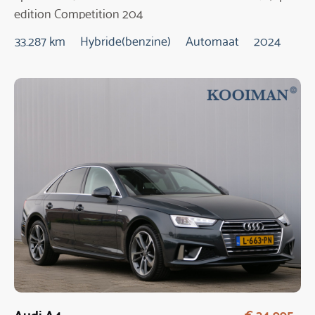
edition Competition 204
Pk Automaat
33.287 km
Hybride(benzine)
Automaat
2024
Audi A4
€ 24.995,-