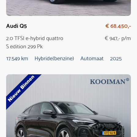
Audi Q5
€ 68.450,-
2.0 TFSI e-hybrid quattro
€ 947,- p/m
S edition 299 Pk
Automaat / NIEUW
17.549 km
Hybride(benzine)
Automaat
2025
MODEL