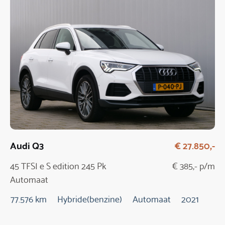
Audi Q3
€ 27.850,-
45 TFSI e S edition 245 Pk
€ 385,- p/m
Automaat
77.576 km
Hybride(benzine)
Automaat
2021