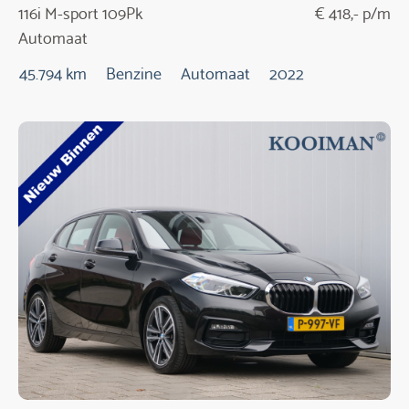
116i M-sport 109Pk
€ 418,- p/m
Automaat
45.794 km
Benzine
Automaat
2022