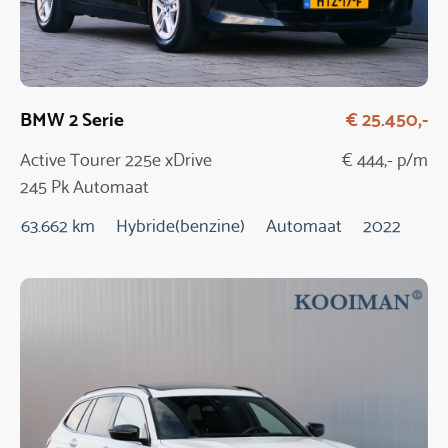
BMW 2 Serie
€ 25.450,-
Active Tourer 225e xDrive
€ 444,- p/m
245 Pk Automaat
63.662 km
Hybride(benzine)
Automaat
2022