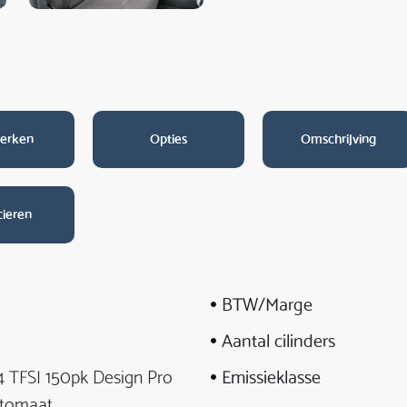
erken
Opties
Omschrijving
cieren
BTW/Marge
Aantal cilinders
4 TFSI 150pk Design Pro
Emissieklasse
utomaat