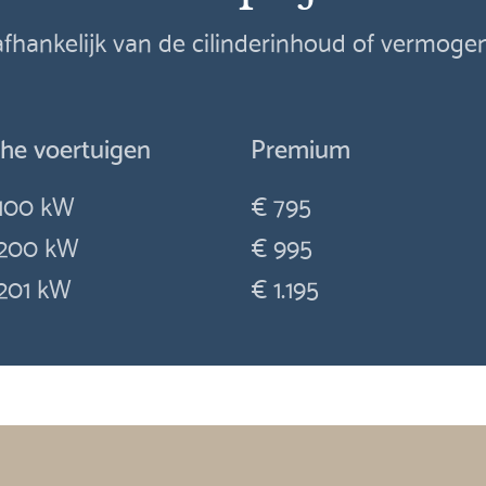
 afhankelijk van de cilinderinhoud of vermog
che voertuigen
Premium
100 kW
€ 795
200 kW
€ 995
201 kW
€ 1.195