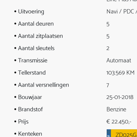
Uitvoering
Navi / PDC 
Aantal deuren
5
Aantal zitplaatsen
5
Aantal sleutels
2
Transmissie
Automaat
Tellerstand
103.569 KM
Aantal versnellingen
7
Bouwjaar
25-01-2018
Brandstof
Benzine
Prijs
€ 22.450,-
Kenteken
ZD025G