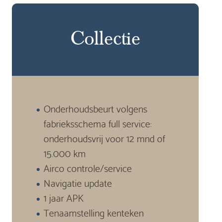
Collectie
Onderhoudsbeurt volgens
fabrieksschema full service:
onderhoudsvrij voor 12 mnd of
15.000 km
Airco controle/service
Navigatie update
1 jaar APK
Tenaamstelling kenteken