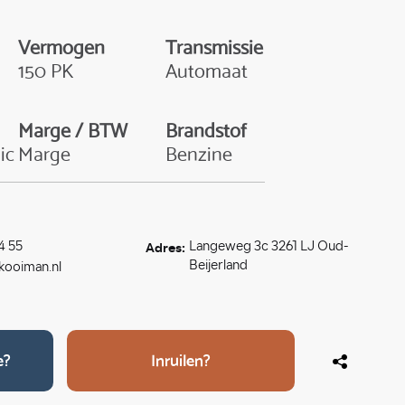
Vermogen
Transmissie
150 PK
Automaat
Marge / BTW
Brandstof
ic
Marge
Benzine
Adres:
4 55
Langeweg 3c 3261 LJ Oud-
Beijerland
ooiman.nl
e?
Inruilen?