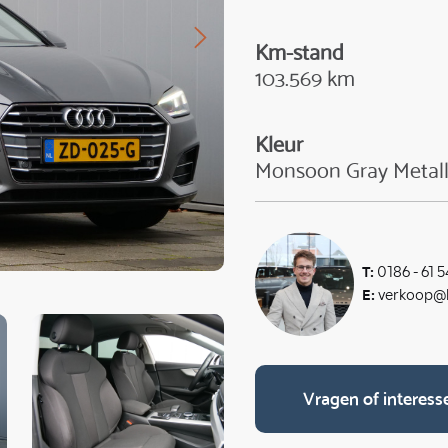
Km-stand
103.569 km
Kleur
Monsoon Gray Metall
T:
0186 - 61 5
E:
verkoop@k
Vragen of interess