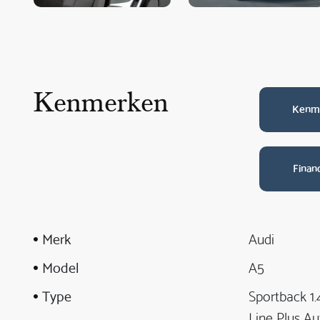
Kenmerken
Kenm
Finan
Merk
Audi
Model
A5
Type
Sportback 1.
Line Plus A