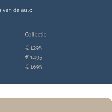
en van de auto
Collectie
€ 1.295
€ 1.495
€ 1.695