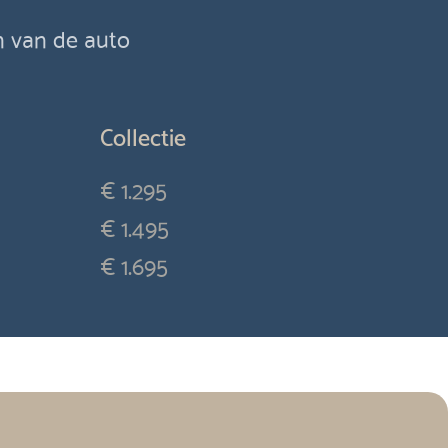
en van de auto
Collectie
€ 1.295
€ 1.495
€ 1.695