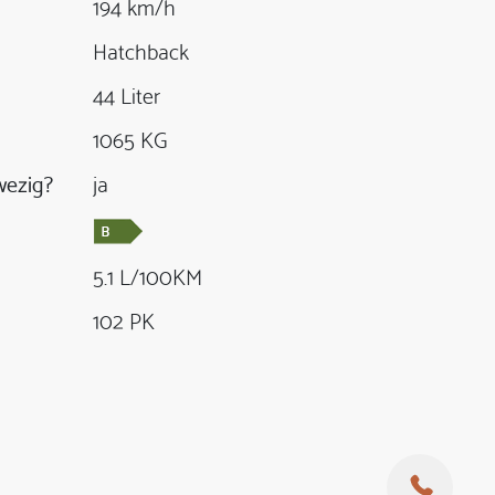
194 km/h
Hatchback
44 Liter
1065 KG
ezig?
ja
5.1 L/100KM
102 PK