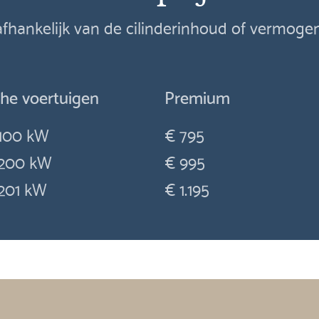
 afhankelijk van de cilinderinhoud of vermog
che voertuigen
Premium
100 kW
€ 795
200 kW
€ 995
201 kW
€ 1.195