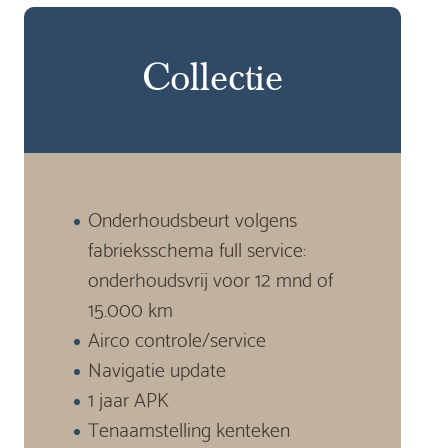
Collectie
Onderhoudsbeurt volgens
fabrieksschema full service:
onderhoudsvrij voor 12 mnd of
15.000 km
Airco controle/service
Navigatie update
1 jaar APK
Tenaamstelling kenteken