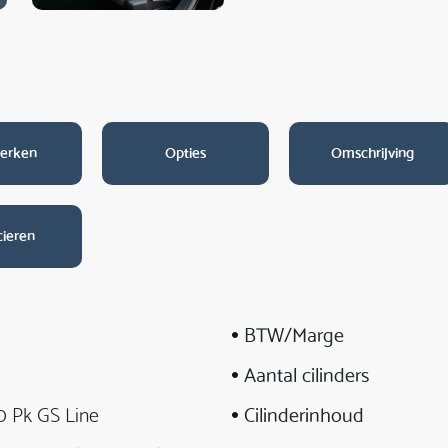
erken
Opties
Omschrijving
cieren
BTW/Marge
Aantal cilinders
0 Pk GS Line
Cilinderinhoud