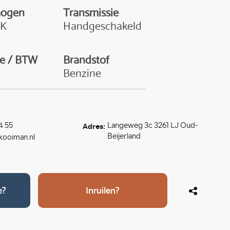
mogen
Transmissie
PK
Handgeschakeld
e / BTW
Brandstof
Benzine
Adres:
4 55
Langeweg 3c 3261 LJ Oud-
Beijerland
ooiman.nl
e?
Inruilen?