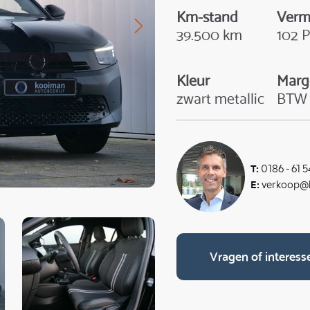
Km-stand
Ver
39.500 km
102 
Kleur
Marg
zwart metallic
BTW
T:
0186 - 61 5
E:
verkoop@k
Vragen of interess