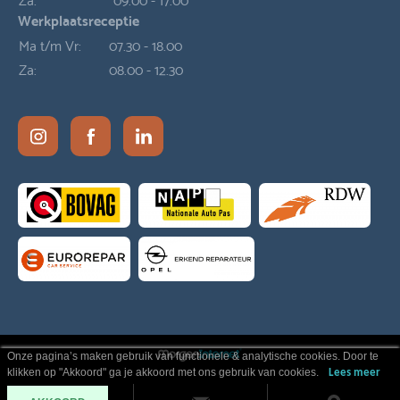
Werkplaatsreceptie
Ma t/m Vr:
07.30 - 18.00
Za:
08.00 - 12.30
Onze pagina’s maken gebruik van functionele & analytische cookies. Door te
klikken op "Akkoord" ga je akkoord met ons gebruik van cookies.
Lees meer