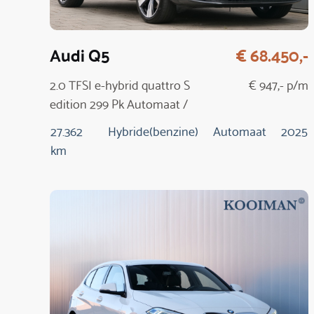
Audi Q5
€ 68.450,-
2.0 TFSI e-hybrid quattro S
€ 947,- p/m
edition 299 Pk Automaat /
NIEUW MODEL
27.362
Hybride(benzine)
Automaat
2025
km