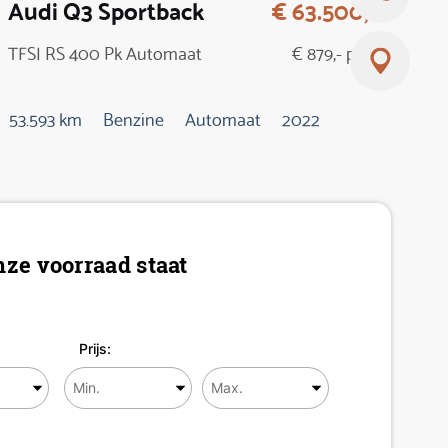
Audi Q3 Sportback
€ 63.500,-
TFSI RS 400 Pk Automaat
€ 879,- p/m
53.593 km
Benzine
Automaat
2022
ze voorraad staat
Prijs: