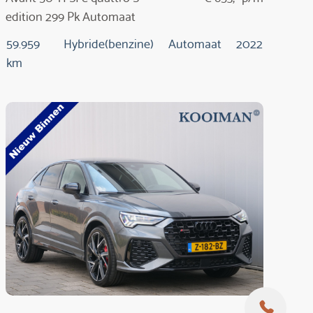
edition 299 Pk Automaat
59.959
Hybride(benzine)
Automaat
2022
km