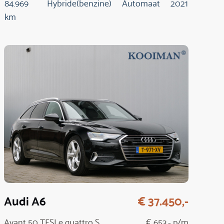
84.969
Hybride(benzine)
Automaat
2021
km
Audi A6
€ 37.450,-
Avant 50 TFSI e quattro S
€ 653,- p/m