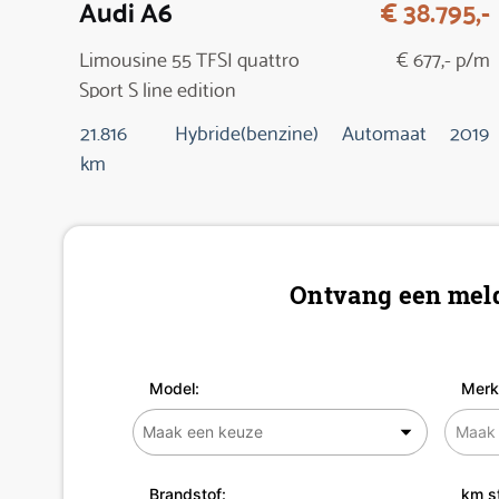
Audi A6
€ 38.795,-
Limousine 55 TFSI quattro
€ 677,- p/m
Sport S line edition
21.816
Hybride(benzine)
Automaat
2019
km
Ontvang een meld
Model:
Merk
Brandstof:
km s