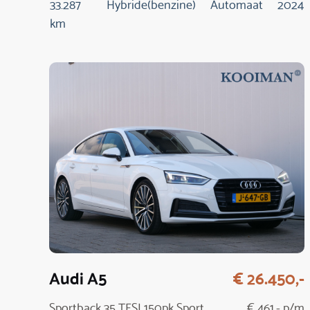
33.287
Hybride(benzine)
Automaat
2024
km
Audi A5
€ 26.450,-
Sportback 35 TFSI 150pk Sport
€ 461,- p/m