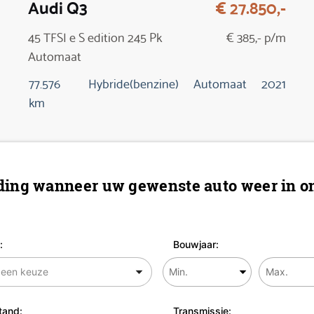
Audi Q3
€ 27.850,-
45 TFSI e S edition 245 Pk
€ 385,- p/m
Automaat
77.576
Hybride(benzine)
Automaat
2021
km
ing wanneer uw gewenste auto weer in on
:
Bouwjaar:
tand:
Transmissie: