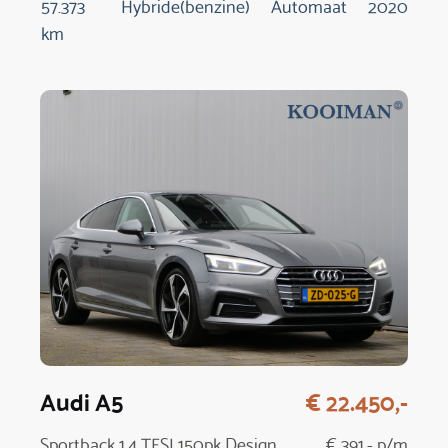
57.373
Hybride(benzine)
Automaat
2020
km
Audi A5
€ 22.450,-
Sportback 1.4 TFSI 150pk Design
€ 391,- p/m