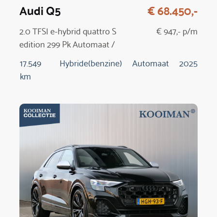
Audi Q5
€ 68.450,-
2.0 TFSI e-hybrid quattro S
€ 947,- p/m
edition 299 Pk Automaat /
NIEUW MODEL
17.549
Hybride(benzine)
Automaat
2025
km