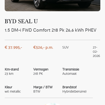
BYD SEAL U
1.5 DM-i FWD Comfort 218 Pk 26,6 kWh PHEV
€ 37.995,-
€526,- p.m.
SUV
27-
02-
2026
Km-stand
Vermogen
Transmissie
23 km
218 PK
Automaat
Kleur
Marge / BTW
Brandstof
wit metallic
BTW
Hybride(benzine)