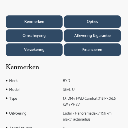
Kenmerken
Opties
Omschrijving
Aflevering & garantie
Verzekering
Financieren
Kenmerken
Merk
BYD
Model
SEAL U
Type
1.5 DM-i FWD Comfort 218 Pk 26,6
kWh PHEV
Uitvoering
Leder / Panoramadak / 125 km
elektr. actieradius
Aantal deuren
5