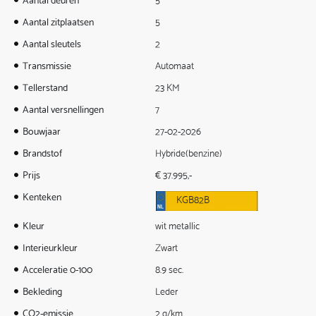
Aantal zitplaatsen
5
Aantal sleutels
2
Transmissie
Automaat
Tellerstand
23 KM
Aantal versnellingen
7
Bouwjaar
27-02-2026
Brandstof
Hybride(benzine)
Prijs
€ 37.995,-
Kenteken
KGB82B
Kleur
wit metallic
Interieurkleur
Zwart
Acceleratie 0-100
8.9 sec.
Bekleding
Leder
CO2-emissie
2 g/km