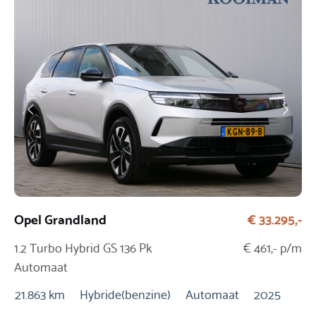
Opel Grandland
€ 33.295,-
BY
1.2 Turbo Hybrid GS 136 Pk
€ 461,- p/m
1.
Automaat
Pk
21.863 km
Hybride(benzine)
Automaat
2025
18