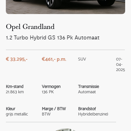
Opel Grandland
1.2 Turbo Hybrid GS 136 Pk Automaat
€ 33.295,-
€461,- p.m.
SUV
07-
04-
2025
Km-stand
Vermogen
Transmissie
21.863 km
136 PK
Automaat
Kleur
Marge / BTW
Brandstof
grijs metallic
BTW
Hybride(benzine)