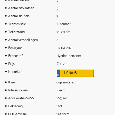
Aantal zitplaatsen
5
Aantal sleutels
2
Transmissie
Automaat
Tellerstand
21.863 KM
Aantal versnellingen
6
Bouwjaar
07-04-2025
Brandstof
Hybride(benzine)
Prijs
€ 33.295,-
Kenteken
KGN89B
Kleur
grijs metallic
Interieurkleur
Zwart
Acceleratie 0-100
10.2 sec.
Bekleding
Stof
CO2-emissie
124 g/km