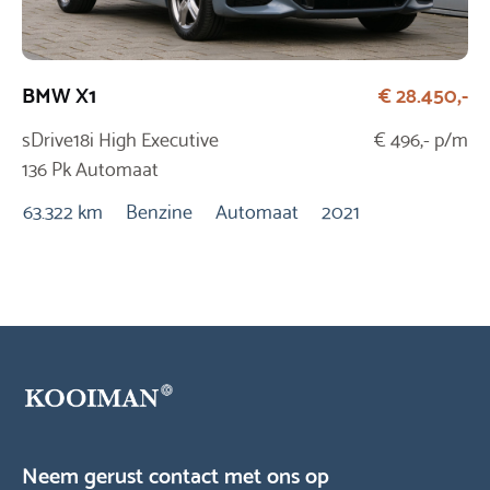
BMW X1
€ 28.450,-
Op
sDrive18i High Executive
€ 496,- p/m
1.
136 Pk Automaat
Au
63.322 km
Benzine
Automaat
2021
6.
Neem gerust contact met ons op