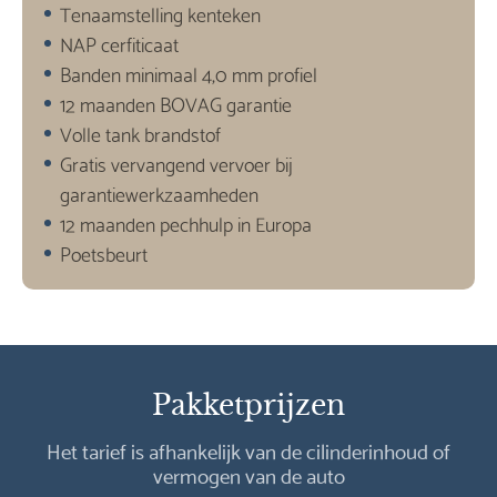
Tenaamstelling kenteken
NAP cerfiticaat
Banden minimaal 4,0 mm profiel
12 maanden BOVAG garantie
Volle tank brandstof
Gratis vervangend vervoer bij
garantiewerkzaamheden
12 maanden pechhulp in Europa
Poetsbeurt
Pakketprijzen
Het tarief is afhankelijk van de cilinderinhoud of
vermogen van de auto