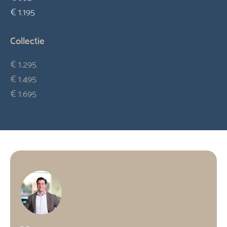
€ 1.195
Collectie
€ 1.295
€ 1.495
€ 1.695