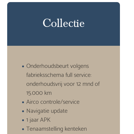
Collectie
Onderhoudsbeurt volgens
fabrieksschema full service:
onderhoudsvrij voor 12 mnd of
15.000 km
Airco controle/service
Navigatie update
1 jaar APK
Tenaamstelling kenteken