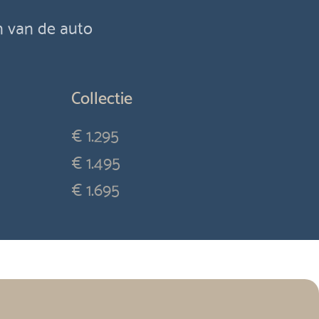
en van de auto
Collectie
€ 1.295
€ 1.495
€ 1.695