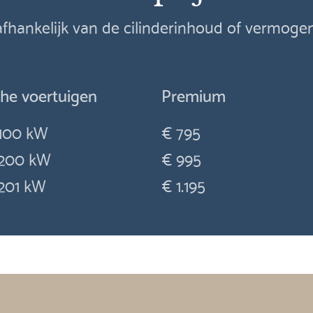
 afhankelijk van de cilinderinhoud of vermog
che voertuigen
Premium
100 kW
€ 795
200 kW
€ 995
201 kW
€ 1.195