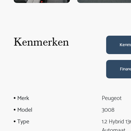
Kenmerken
Kenm
Finan
Merk
Peugeot
Model
3008
Type
1.2 Hybrid 13
Automaat