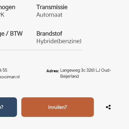
mogen
Transmissie
PK
Automaat
ge / BTW
Brandstof
W
Hybride(benzine)
Adres:
4 55
Langeweg 3c 3261 LJ Oud-
Beijerland
ooiman.nl
e?
Inruilen?