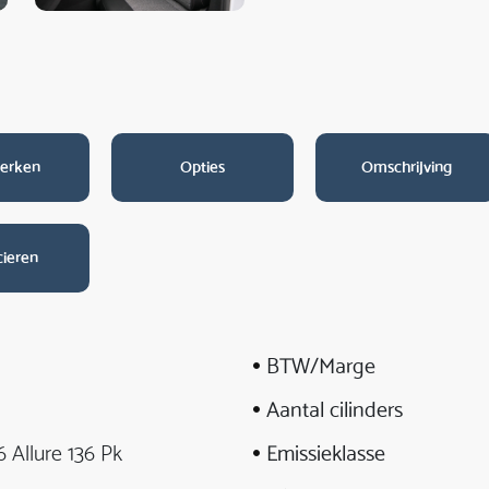
erken
Opties
Omschrijving
cieren
BTW/Marge
Aantal cilinders
6 Allure 136 Pk
Emissieklasse