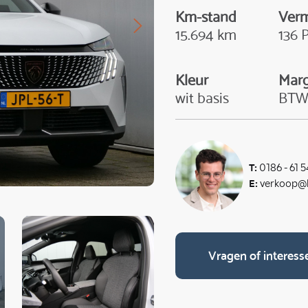
Km-stand
Ver
15.694 km
136 
Kleur
Mar
wit basis
BT
T:
0186 - 61 5
E:
verkoop@k
Vragen of interess