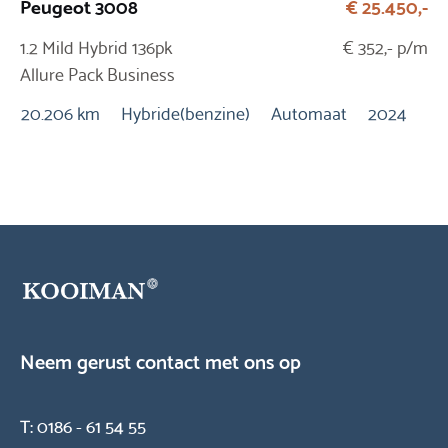
Peugeot 3008
€ 25.450,-
To
1.2 Mild Hybrid 136pk
€ 352,- p/m
1.
Allure Pack Business
Au
Automaat
20.206 km
Hybride(benzine)
Automaat
2024
12
Neem gerust contact met ons op
T:
0186 - 61 54 55