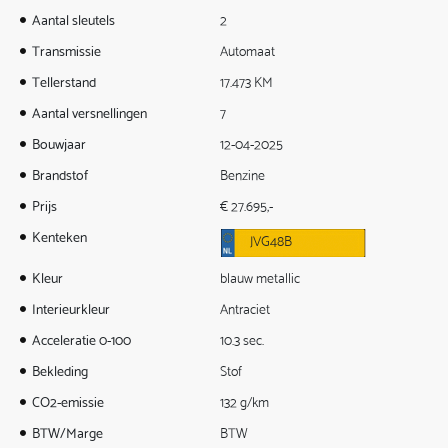
Aantal sleutels
2
Transmissie
Automaat
Tellerstand
17.473 KM
Aantal versnellingen
7
Bouwjaar
12-04-2025
Brandstof
Benzine
Prijs
€ 27.695,-
Kenteken
JVG48B
Kleur
blauw metallic
Interieurkleur
Antraciet
Acceleratie 0-100
10.3 sec.
Bekleding
Stof
CO2-emissie
132 g/km
BTW/Marge
BTW