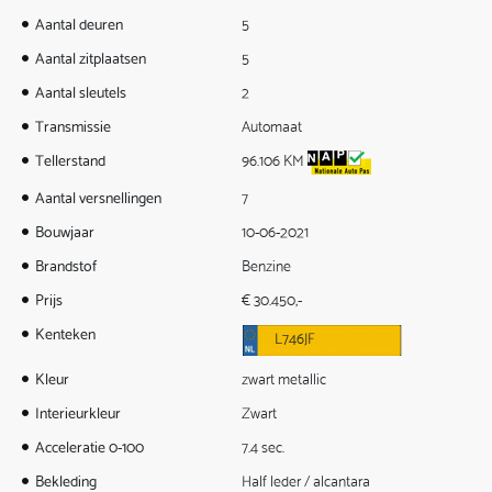
Aantal deuren
5
Aantal zitplaatsen
5
Aantal sleutels
2
Transmissie
Automaat
Tellerstand
96.106 KM
Aantal versnellingen
7
Bouwjaar
10-06-2021
Brandstof
Benzine
Prijs
€ 30.450,-
Kenteken
L746JF
Kleur
zwart metallic
Interieurkleur
Zwart
Acceleratie 0-100
7.4 sec.
Bekleding
Half leder / alcantara