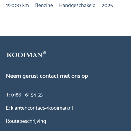
19.000 km
Benzine
Handgeschakeld
2025
40
Neem gerust contact met ons op
T:
0186 - 61 54 55
E:
klantencontact@kooiman.nl
Routebeschrijving