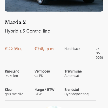
Mazda 2
Hybrid 1.5 Centre-line
€ 22.950,-
€318,- p.m.
Hatchback
27-
06-
2025
Km-stand
Vermogen
Transmissie
9.971 km
92 PK
Automaat
Kleur
Marge / BTW
Brandstof
grijs metallic
BTW
Hybride(benzine)