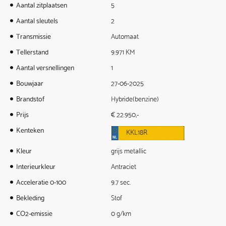
Aantal zitplaatsen
5
Aantal sleutels
2
Transmissie
Automaat
Tellerstand
9.971 KM
Aantal versnellingen
1
Bouwjaar
27-06-2025
Brandstof
Hybride(benzine)
Prijs
€ 22.950,-
Kenteken
KKL18R
Kleur
grijs metallic
Interieurkleur
Antraciet
Acceleratie 0-100
9.7 sec.
Bekleding
Stof
CO2-emissie
0 g/km