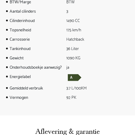
BTW/Marge
BTW
Aantal cilinders
3
Cilinderinhoud
1490 CC
Topsnelheid
175 km/h
Carrosserie
Hatchback
Tankinhoud
36 Liter
Gewicht
1090 KG
Onderhoudsboekje aanwezig?
ja
Energielabel
Gemiddeld verbruik
3.7 L/100KM
Vermogen
92 PK
Aflevering & garantie