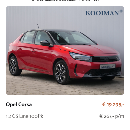
Opel Corsa
€ 19.295,-
Pe
1.2 GS Line 100Pk
€ 267,- p/m
1.
Au