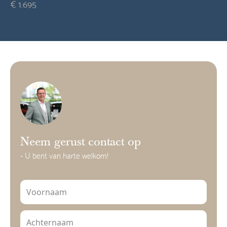
€ 1.695
Neem gerust contact op
- U bent van harte welkom!