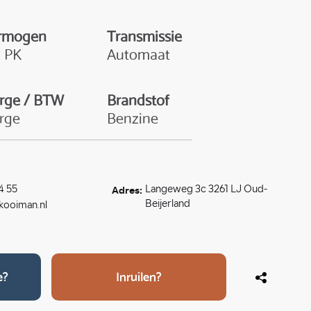
rmogen
Transmissie
4 PK
Automaat
rge / BTW
Brandstof
rge
Benzine
Adres:
4 55
Langeweg 3c 3261 LJ Oud-
Beijerland
ooiman.nl
e?
Inruilen?