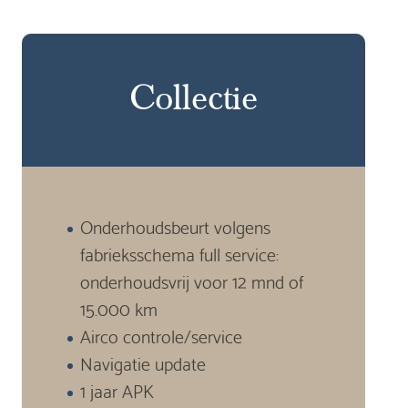
Collectie
Onderhoudsbeurt volgens
fabrieksschema full service:
onderhoudsvrij voor 12 mnd of
15.000 km
Airco controle/service
Navigatie update
1 jaar APK