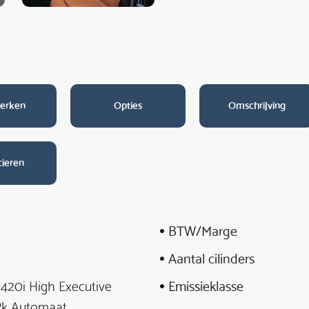
erken
Opties
Omschrijving
cieren
BTW/Marge
Aantal cilinders
420i High Executive
Emissieklasse
 Pk Automaat