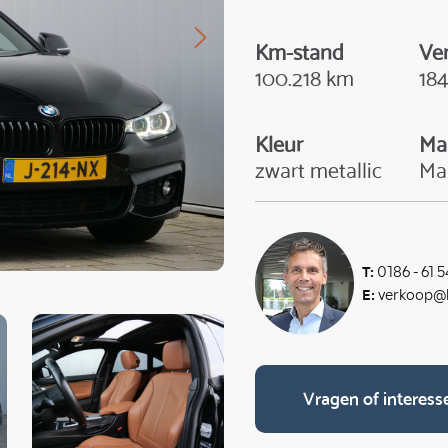
Km-stand
Ve
100.218 km
18
Kleur
Ma
zwart metallic
Ma
T:
0186 - 61 5
E:
verkoop@k
Vragen of interess