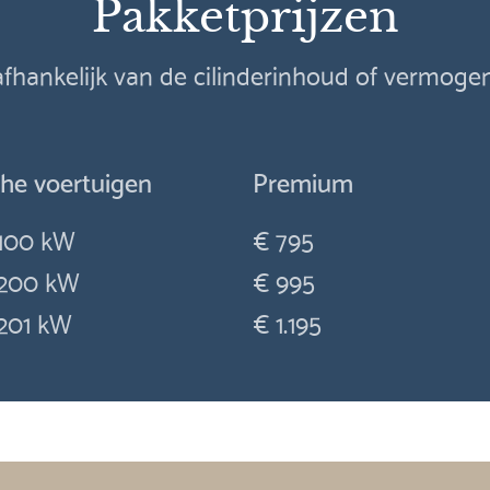
Pakketprijzen
 afhankelijk van de cilinderinhoud of vermog
che voertuigen
Premium
100 kW
€ 795
200 kW
€ 995
201 kW
€ 1.195