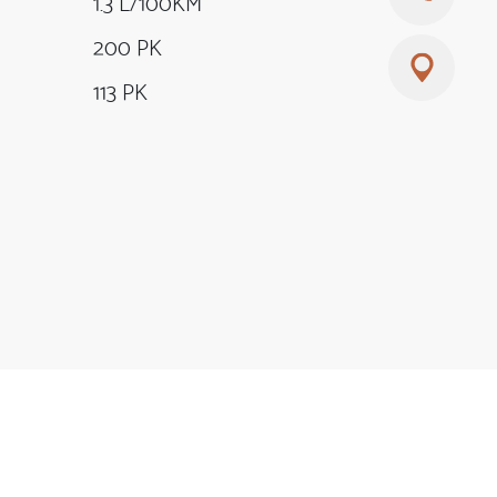
1.3 L/100KM
200 PK
113 PK