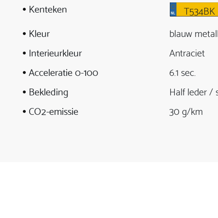
Kenteken
T534BK
Kleur
blauw metall
Interieurkleur
Antraciet
Acceleratie 0-100
6.1 sec.
Bekleding
Half leder / 
CO2-emissie
30 g/km