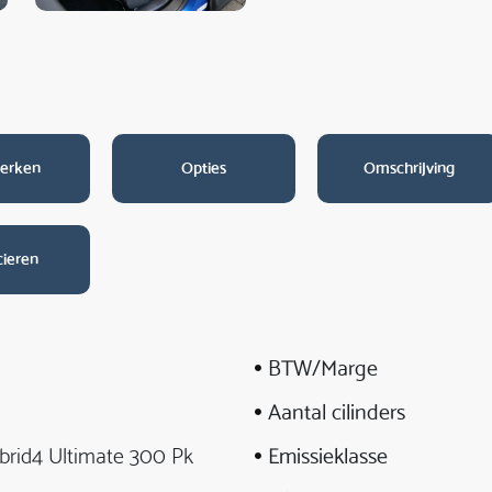
erken
Opties
Omschrijving
cieren
BTW/Marge
Aantal cilinders
brid4 Ultimate 300 Pk
Emissieklasse