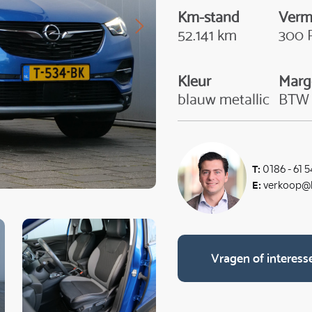
Km-stand
Ver
52.141 km
300 
Kleur
Marg
blauw metallic
BTW
T:
0186 - 61 5
E:
verkoop@k
Vragen of interess