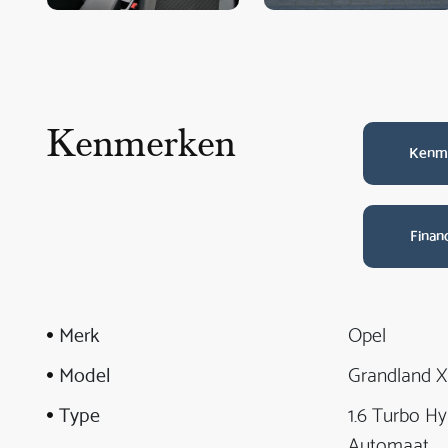
Kenmerken
Kenm
Finan
Merk
Opel
Model
Grandland X
Type
1.6 Turbo Hy
Automaat