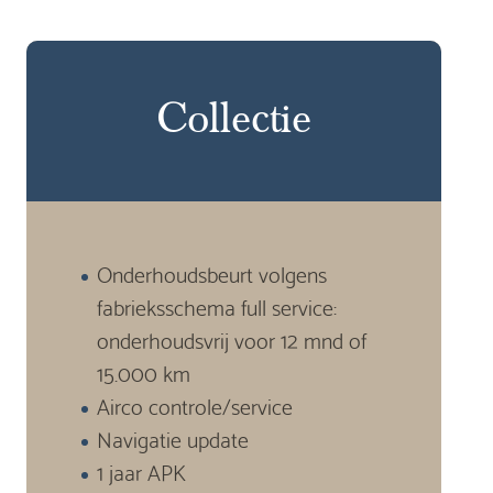
Collectie
Onderhoudsbeurt volgens
fabrieksschema full service:
onderhoudsvrij voor 12 mnd of
15.000 km
Airco controle/service
Navigatie update
1 jaar APK