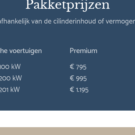
Pakketprijzen
 afhankelijk van de cilinderinhoud of vermog
che voertuigen
Premium
100 kW
€ 795
200 kW
€ 995
201 kW
€ 1.195