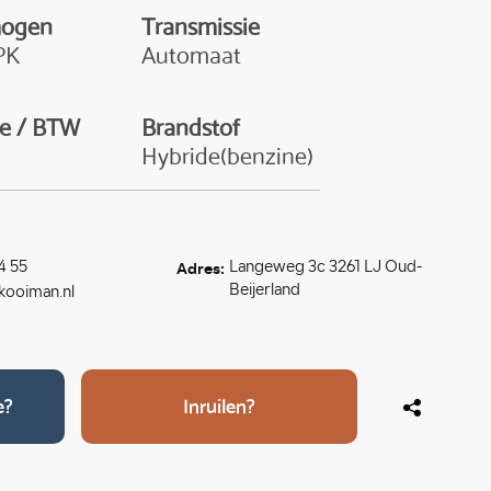
mogen
Transmissie
PK
Automaat
e / BTW
Brandstof
Hybride(benzine)
Adres:
4 55
Langeweg 3c 3261 LJ Oud-
Beijerland
ooiman.nl
e?
Inruilen?