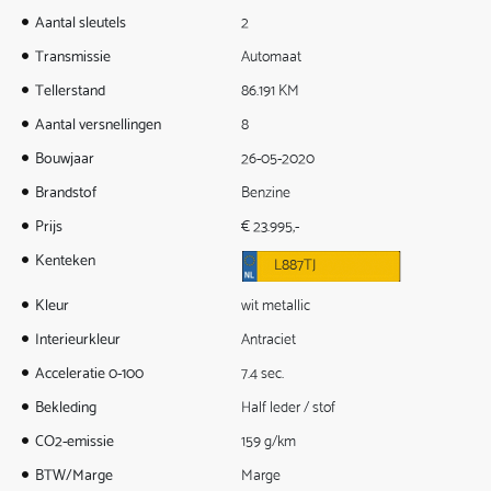
Aantal sleutels
2
Transmissie
Automaat
Tellerstand
86.191 KM
Aantal versnellingen
8
Bouwjaar
26-05-2020
Brandstof
Benzine
Prijs
€ 23.995,-
Kenteken
L887TJ
Kleur
wit metallic
Interieurkleur
Antraciet
Acceleratie 0-100
7.4 sec.
Bekleding
Half leder / stof
CO2-emissie
159 g/km
BTW/Marge
Marge