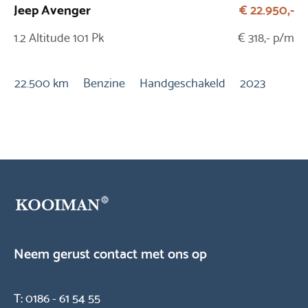
Jeep Avenger
€ 22.950,-
Op
1.2 Altitude 101 Pk
€ 318,- p/m
1.
Au
22.500 km
Benzine
Handgeschakeld
2023
9.
Neem gerust contact met ons op
T:
0186 - 61 54 55