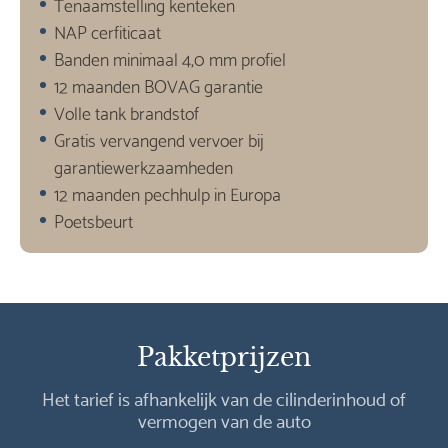
Tenaamstelling kenteken
NAP cerfiticaat
Banden minimaal 4,0 mm profiel
12 maanden BOVAG garantie
Volle tank brandstof
Gratis vervangend vervoer bij
garantiewerkzaamheden
12 maanden pechhulp in Europa
Poetsbeurt
Pakketprijzen
Het tarief is afhankelijk van de cilinderinhoud of
vermogen van de auto