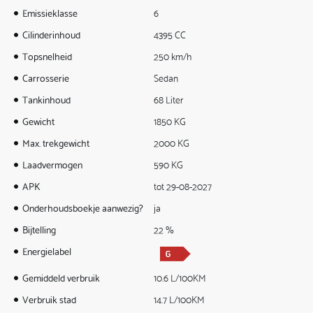
Emissieklasse
6
Cilinderinhoud
4395 CC
Topsnelheid
250 km/h
Carrosserie
Sedan
Tankinhoud
68 Liter
Gewicht
1850 KG
Max. trekgewicht
2000 KG
Laadvermogen
590 KG
APK
tot 29-08-2027
Onderhoudsboekje aanwezig?
ja
Bijtelling
22 %
Energielabel
Gemiddeld verbruik
10.6 L/100KM
Verbruik stad
14.7 L/100KM