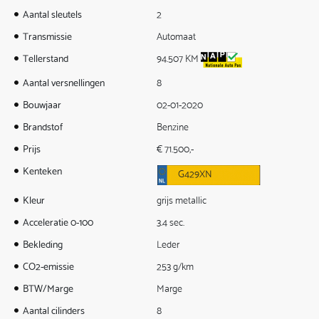
Aantal sleutels
2
Transmissie
Automaat
Tellerstand
94.507 KM
Aantal versnellingen
8
Bouwjaar
02-01-2020
Brandstof
Benzine
Prijs
€ 71.500,-
Kenteken
G429XN
Kleur
grijs metallic
Acceleratie 0-100
3.4 sec.
Bekleding
Leder
CO2-emissie
253 g/km
BTW/Marge
Marge
Aantal cilinders
8