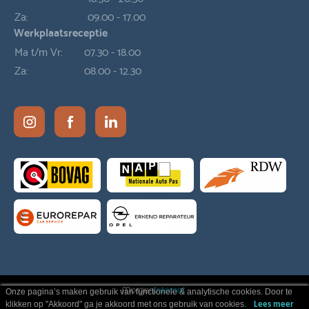
Za:
09.00 - 17.00
Werkplaatsreceptie
Ma t/m Vr:
07.30 - 18.00
Za:
08.00 - 12.30
Onze pagina’s maken gebruik van functionele & analytische cookies. Door te
klikken op "Akkoord" ga je akkoord met ons gebruik van cookies.
Lees meer