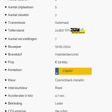
Aantal zitplaatsen
5
Aantal sleutels
2
Transmissie
Automaat
Tellerstand
24.807 KM
Aantal versnellingen
7
Bouwjaar
13-05-2024
Brandstof
Hybride(benzine)
Prijs
€ 59.995,-
Kenteken
Z130NF
Kleur
Cosmicblack metallic
Interieurkleur
Rood
Acceleratie 0-100
4.7 sec.
Bekleding
Leder
CO2-emissie
194 g/km