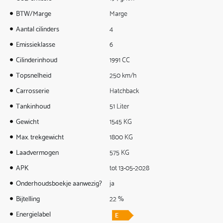
BTW/Marge
Marge
Aantal cilinders
4
Emissieklasse
6
Cilinderinhoud
1991 CC
Topsnelheid
250 km/h
Carrosserie
Hatchback
Tankinhoud
51 Liter
Gewicht
1545 KG
Max. trekgewicht
1800 KG
Laadvermogen
575 KG
APK
tot 13-05-2028
Onderhoudsboekje aanwezig?
ja
Bijtelling
22 %
Energielabel