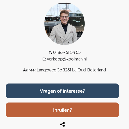
T:
0186 - 61 54 55
E:
verkoop@kooiman.nl
Adres:
Langeweg 3c 3261 LJ Oud-Beijerland
Vragen of interesse?
Inruilen?