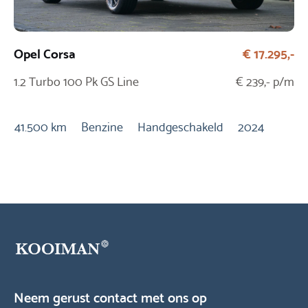
Opel Corsa
€ 17.295,-
Fi
1.2 Turbo 100 Pk GS Line
€ 239,- p/m
1.
Ur
41.500 km
Benzine
Handgeschakeld
2024
27
20
Neem gerust contact met ons op