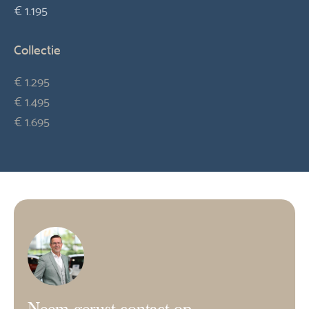
€ 1.195
Collectie
€ 1.295
€ 1.495
€ 1.695