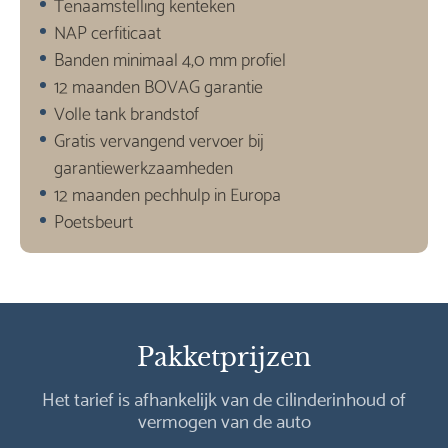
Tenaamstelling kenteken
NAP cerfiticaat
Banden minimaal 4,0 mm profiel
12 maanden BOVAG garantie
Volle tank brandstof
Gratis vervangend vervoer bij
garantiewerkzaamheden
12 maanden pechhulp in Europa
Poetsbeurt
Pakketprijzen
Het tarief is afhankelijk van de cilinderinhoud of
vermogen van de auto