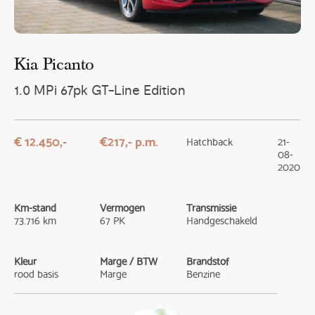
Kia Picanto
1.0 MPi 67pk GT-Line Edition
€ 12.450,-
€217,- p.m.
Hatchback
21-
08-
2020
Km-stand
Vermogen
Transmissie
73.716 km
67 PK
Handgeschakeld
Kleur
Marge / BTW
Brandstof
rood basis
Marge
Benzine