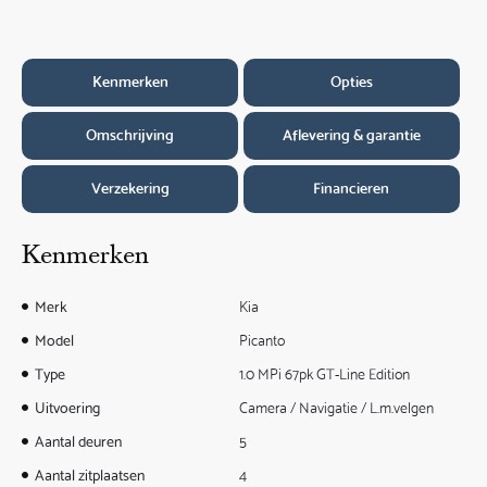
Kenmerken
Opties
Omschrijving
Aflevering & garantie
Verzekering
Financieren
Kenmerken
Merk
Kia
Model
Picanto
Type
1.0 MPi 67pk GT-Line Edition
Uitvoering
Camera / Navigatie / L.m.velgen
Aantal deuren
5
Aantal zitplaatsen
4