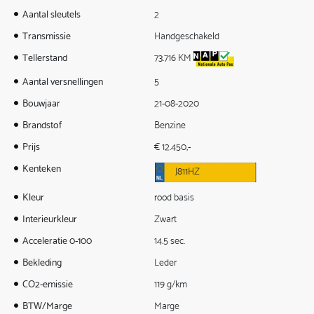
Aantal sleutels
2
Transmissie
Handgeschakeld
Tellerstand
73.716 KM
Aantal versnellingen
5
Bouwjaar
21-08-2020
Brandstof
Benzine
Prijs
€ 12.450,-
Kenteken
J811HZ
Kleur
rood basis
Interieurkleur
Zwart
Acceleratie 0-100
14.5 sec.
Bekleding
Leder
CO2-emissie
119 g/km
BTW/Marge
Marge