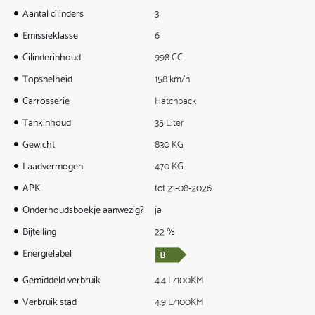
Aantal cilinders
3
Emissieklasse
6
Cilinderinhoud
998 CC
Topsnelheid
158 km/h
Carrosserie
Hatchback
Tankinhoud
35 Liter
Gewicht
830 KG
Laadvermogen
470 KG
APK
tot 21-08-2026
Onderhoudsboekje aanwezig?
ja
Bijtelling
22 %
Energielabel
Gemiddeld verbruik
4.4 L/100KM
Verbruik stad
4.9 L/100KM