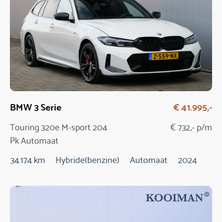
BMW 3 Serie
€ 41.995,-
Touring 320e M-sport 204
€ 732,- p/m
Pk Automaat
34.174 km
Hybride(benzine)
Automaat
2024