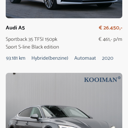
Audi A5
€ 26.450,-
Sportback 35 TFSI 150pk
€ 461,- p/m
Sport S-line Black edition
Automaat
93.181 km
Hybride(benzine)
Automaat
2020