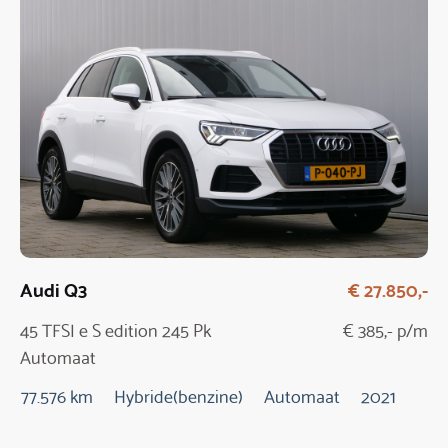
Audi Q3
€ 27.850,-
45 TFSI e S edition 245 Pk
€ 385,- p/m
Automaat
77.576 km
Hybride(benzine)
Automaat
2021