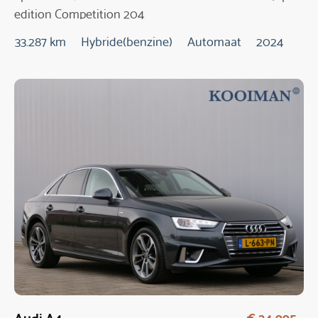
edition Competition 204
Pk Automaat
33.287 km
Hybride(benzine)
Automaat
2024
Audi A4
€ 24.995,-