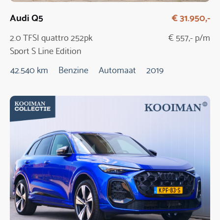
Audi Q5
€ 31.950,-
2.0 TFSI quattro 252pk
€ 557,- p/m
Sport S Line Edition
Automaat
42.540 km
Benzine
Automaat
2019