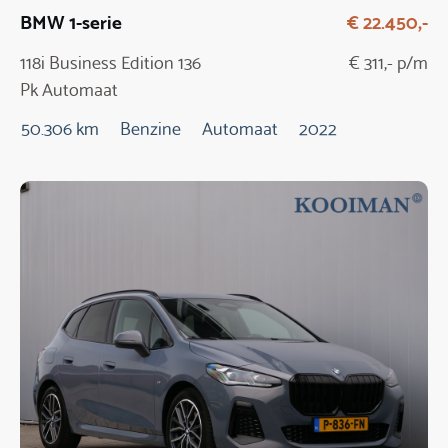
BMW 1-serie
€ 22.450,-
118i Business Edition 136
€ 311,- p/m
Pk Automaat
50.306 km
Benzine
Automaat
2022