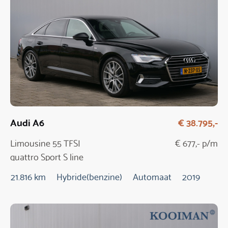
Audi A6
€ 38.795,-
Limousine 55 TFSI
€ 677,- p/m
quattro Sport S line
edition
21.816 km
Hybride(benzine)
Automaat
2019