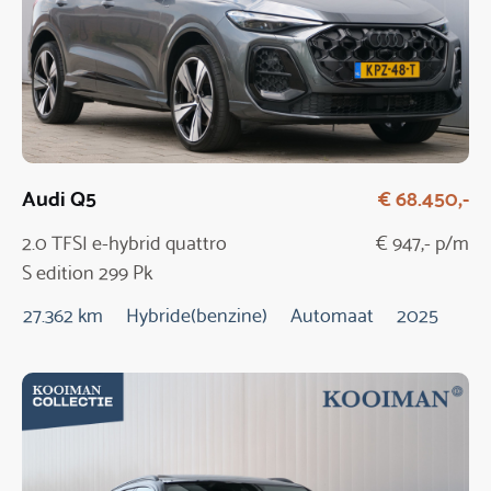
Audi Q5
€ 68.450,-
2.0 TFSI e-hybrid quattro
€ 947,- p/m
S edition 299 Pk
Automaat / NIEUW
27.362 km
Hybride(benzine)
Automaat
2025
MODEL