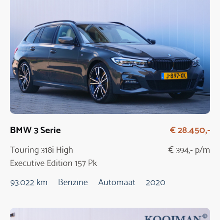
BMW 3 Serie
€ 28.450,-
Touring 318i High
€ 394,- p/m
Executive Edition 157 Pk
Automaat
93.022 km
Benzine
Automaat
2020