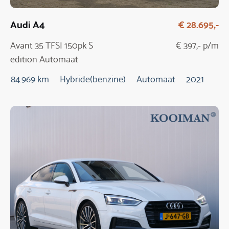
Audi A4
€ 28.695,-
Avant 35 TFSI 150pk S
€ 397,- p/m
edition Automaat
84.969 km
Hybride(benzine)
Automaat
2021