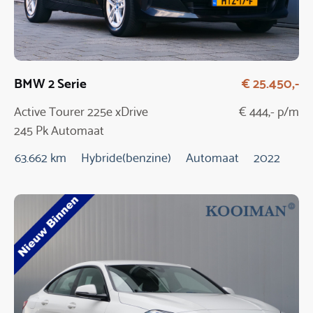
BMW 2 Serie
€ 25.450,-
Active Tourer 225e xDrive
€ 444,- p/m
245 Pk Automaat
63.662 km
Hybride(benzine)
Automaat
2022