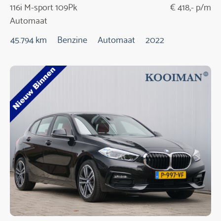
116i M-sport 109Pk
€ 418,- p/m
Automaat
45.794 km
Benzine
Automaat
2022