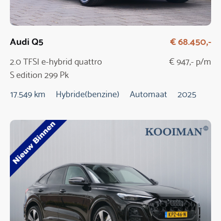
Audi Q5
€ 68.450,-
2.0 TFSI e-hybrid quattro
€ 947,- p/m
S edition 299 Pk
Automaat / NIEUW
17.549 km
Hybride(benzine)
Automaat
2025
MODEL