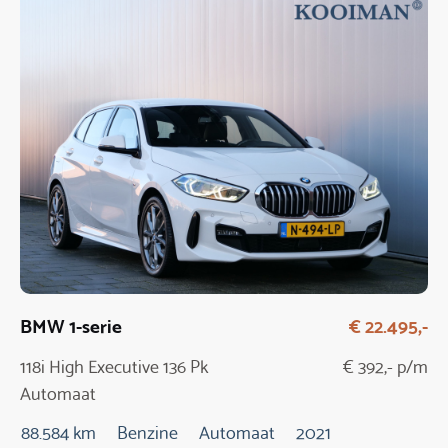
BMW 1-serie
€ 22.495,-
118i High Executive 136 Pk
€ 392,- p/m
Automaat
88.584 km
Benzine
Automaat
2021