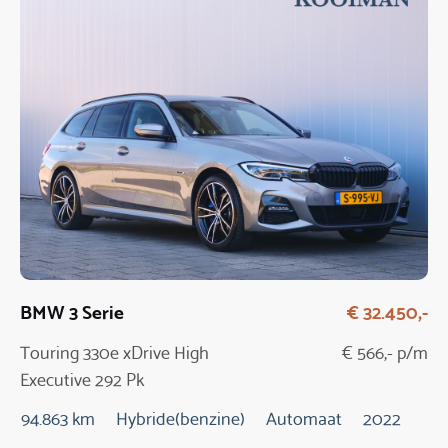
BMW 3 Serie
€ 32.450,-
Touring 330e xDrive High
€ 566,- p/m
Executive 292 Pk
Automaat
94.863 km
Hybride(benzine)
Automaat
2022