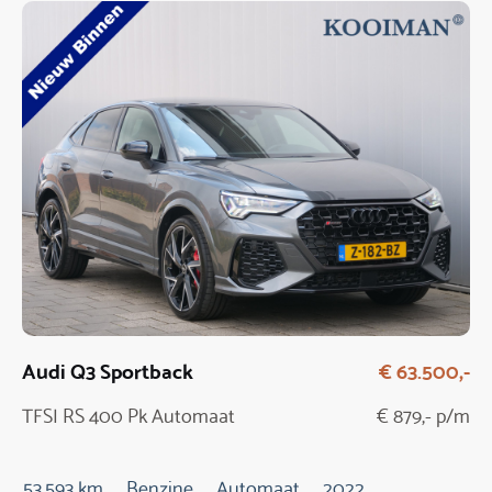
Audi Q3 Sportback
€ 63.500,-
TFSI RS 400 Pk Automaat
€ 879,- p/m
53.593 km
Benzine
Automaat
2022