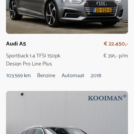
Audi A5
€ 22.450,-
Sportback 1.4 TFSI 150pk
€ 391,- p/m
Design Pro Line Plus
Automaat
103.569 km
Benzine
Automaat
2018