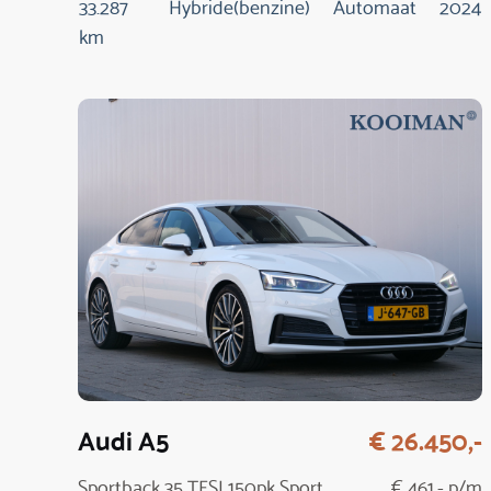
33.287
Hybride(benzine)
Automaat
2024
km
Audi A5
€ 26.450,-
Sportback 35 TFSI 150pk Sport
€ 461,- p/m