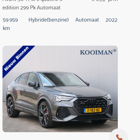
edition 299 Pk Automaat
59.959
Hybride(benzine)
Automaat
2022
km