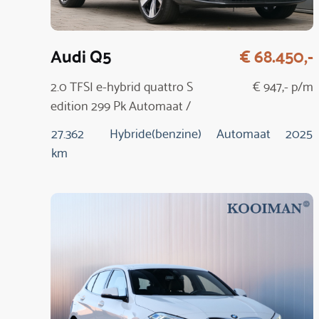
Audi Q5
€ 68.450,-
2.0 TFSI e-hybrid quattro S
€ 947,- p/m
edition 299 Pk Automaat /
NIEUW MODEL
27.362
Hybride(benzine)
Automaat
2025
km