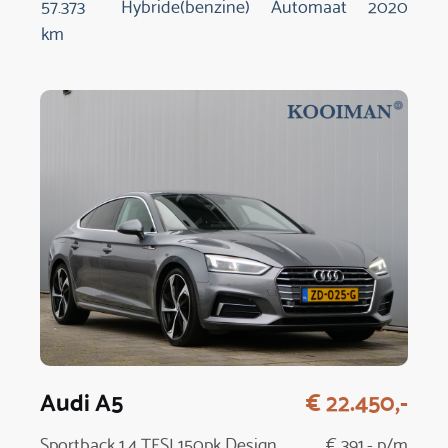
57.373
Hybride(benzine)
Automaat
2020
km
Audi A5
€ 22.450,-
Sportback 1.4 TFSI 150pk Design
€ 391,- p/m