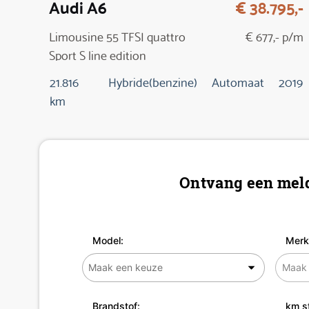
Audi A6
€ 38.795,-
Limousine 55 TFSI quattro
€ 677,- p/m
Sport S line edition
21.816
Hybride(benzine)
Automaat
2019
km
Ontvang een meld
Model:
Merk
Brandstof:
km s