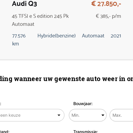
Audi Q3
€ 27.850,-
45 TFSI e S edition 245 Pk
€ 385,- p/m
Automaat
77.576
Hybride(benzine)
Automaat
2021
km
ing wanneer uw gewenste auto weer in on
:
Bouwjaar:
tand:
Transmissie: