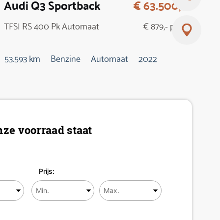
Audi Q3 Sportback
€ 63.500,-
TFSI RS 400 Pk Automaat
€ 879,- p/m
53.593 km
Benzine
Automaat
2022
ze voorraad staat
Prijs: