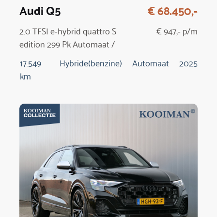
Audi Q5
€ 68.450,-
2.0 TFSI e-hybrid quattro S
€ 947,- p/m
edition 299 Pk Automaat /
NIEUW MODEL
17.549
Hybride(benzine)
Automaat
2025
km