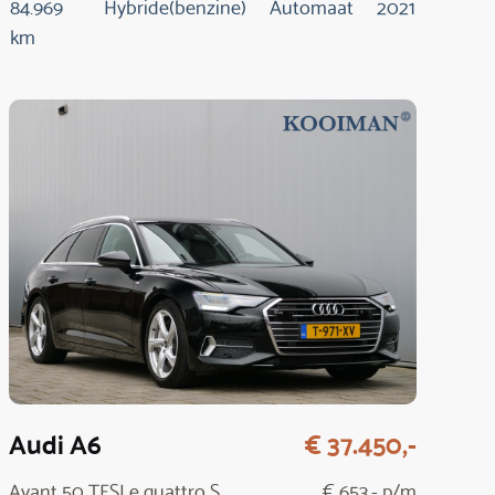
84.969
Hybride(benzine)
Automaat
2021
km
Audi A6
€ 37.450,-
Avant 50 TFSI e quattro S
€ 653,- p/m