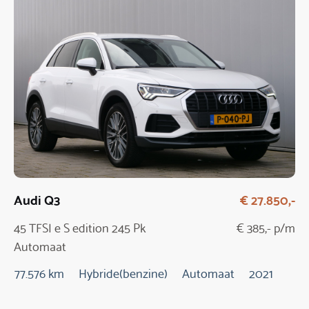
Audi Q3
€ 27.850,-
45 TFSI e S edition 245 Pk
€ 385,- p/m
Automaat
77.576 km
Hybride(benzine)
Automaat
2021