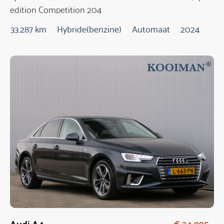
edition Competition 204
Pk Automaat
33.287 km
Hybride(benzine)
Automaat
2024
Audi A4
€ 24.995,-