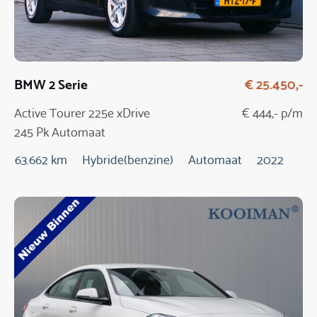
BMW 2 Serie
€ 25.450,-
Active Tourer 225e xDrive
€ 444,- p/m
245 Pk Automaat
63.662 km
Hybride(benzine)
Automaat
2022