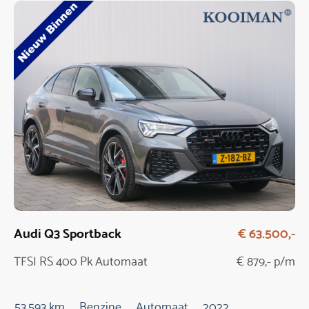
Audi Q3 Sportback
€ 63.500,-
TFSI RS 400 Pk Automaat
€ 879,- p/m
53.593 km
Benzine
Automaat
2022