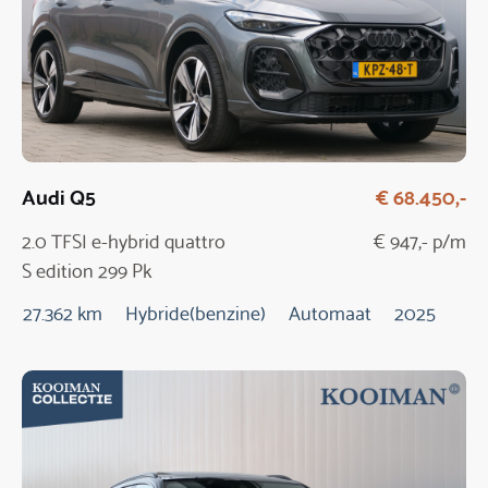
Audi Q5
€ 68.450,-
2.0 TFSI e-hybrid quattro
€ 947,- p/m
S edition 299 Pk
Automaat / NIEUW
27.362 km
Hybride(benzine)
Automaat
2025
MODEL