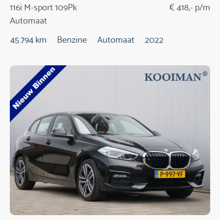
116i M-sport 109Pk
€ 418,- p/m
Automaat
45.794 km
Benzine
Automaat
2022