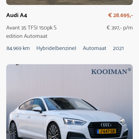
Audi A4
€ 28.695,-
Avant 35 TFSI 150pk S
€ 397,- p/m
edition Automaat
84.969 km
Hybride(benzine)
Automaat
2021