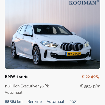
BMW 1-serie
€ 22.495,-
118i High Executive 136 Pk
€ 392,- p/m
Automaat
88.584 km
Benzine
Automaat
2021