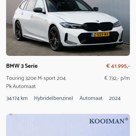
BMW 3 Serie
€ 41.995,-
Touring 320e M-sport 204
€ 732,- p/m
Pk Automaat
34.174 km
Hybride(benzine)
Automaat
2024