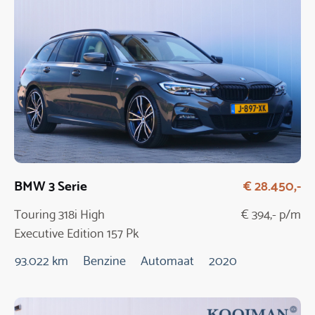
BMW 3 Serie
€ 28.450,-
Touring 318i High
€ 394,- p/m
Executive Edition 157 Pk
Automaat
93.022 km
Benzine
Automaat
2020