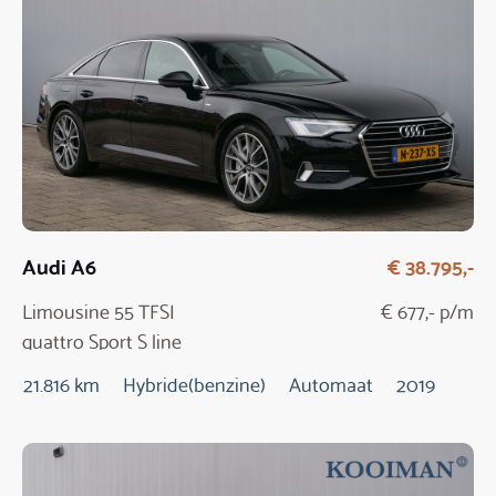
Audi A6
€ 38.795,-
Limousine 55 TFSI
€ 677,- p/m
quattro Sport S line
edition
21.816 km
Hybride(benzine)
Automaat
2019