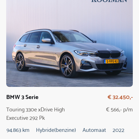
BMW 3 Serie
€ 32.450,-
Touring 330e xDrive High
€ 566,- p/m
Executive 292 Pk
Automaat
94.863 km
Hybride(benzine)
Automaat
2022