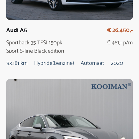
Audi A5
€ 26.450,-
Sportback 35 TFSI 150pk
€ 461,- p/m
Sport S-line Black edition
Automaat
93.181 km
Hybride(benzine)
Automaat
2020