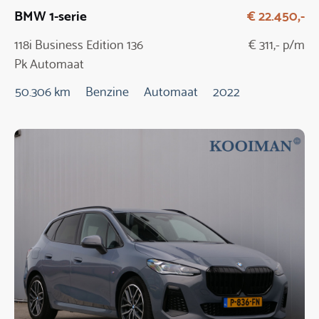
BMW 1-serie
€ 22.450,-
118i Business Edition 136
€ 311,- p/m
Pk Automaat
50.306 km
Benzine
Automaat
2022