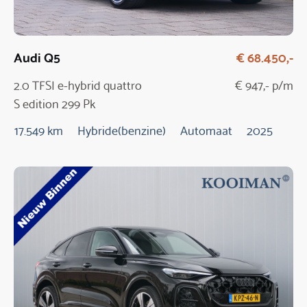
Audi Q5
€ 68.450,-
2.0 TFSI e-hybrid quattro
€ 947,- p/m
S edition 299 Pk
Automaat / NIEUW
17.549 km
Hybride(benzine)
Automaat
2025
MODEL