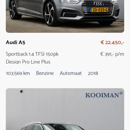
Audi A5
€ 22.450,-
Sportback 1.4 TFSI 150pk
€ 391,- p/m
Design Pro Line Plus
Automaat
103.569 km
Benzine
Automaat
2018