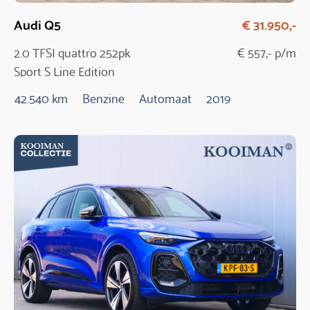
Audi Q5
€ 31.950,-
2.0 TFSI quattro 252pk
€ 557,- p/m
Sport S Line Edition
Automaat
42.540 km
Benzine
Automaat
2019