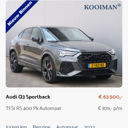
Audi Q3 Sportback
€ 63.500,-
TFSI RS 400 Pk Automaat
€ 879,- p/m
53.593 km
Benzine
Automaat
2022