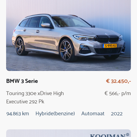
BMW 3 Serie
€ 32.450,-
Touring 330e xDrive High
€ 566,- p/m
Executive 292 Pk
Automaat
94.863 km
Hybride(benzine)
Automaat
2022