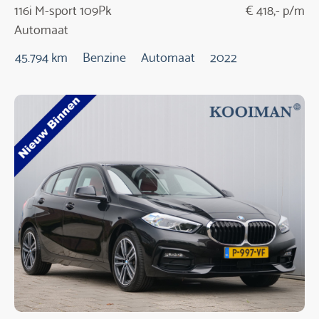
116i M-sport 109Pk
€ 418,- p/m
Automaat
45.794 km
Benzine
Automaat
2022