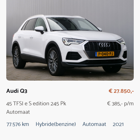
Audi Q3
€ 27.850,-
45 TFSI e S edition 245 Pk
€ 385,- p/m
Automaat
77.576 km
Hybride(benzine)
Automaat
2021