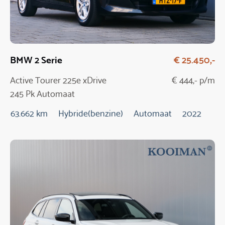
BMW 2 Serie
€ 25.450,-
Active Tourer 225e xDrive
€ 444,- p/m
245 Pk Automaat
63.662 km
Hybride(benzine)
Automaat
2022