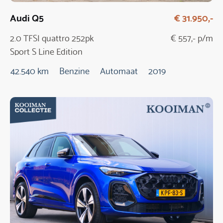
Audi Q5
€ 31.950,-
2.0 TFSI quattro 252pk
€ 557,- p/m
Sport S Line Edition
Automaat
42.540 km
Benzine
Automaat
2019