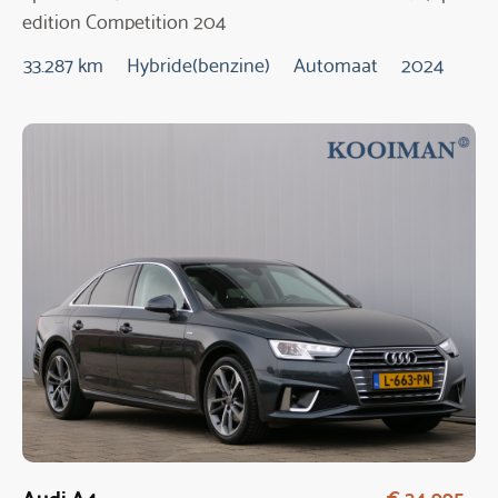
edition Competition 204
Pk Automaat
33.287 km
Hybride(benzine)
Automaat
2024
Audi A4
€ 24.995,-