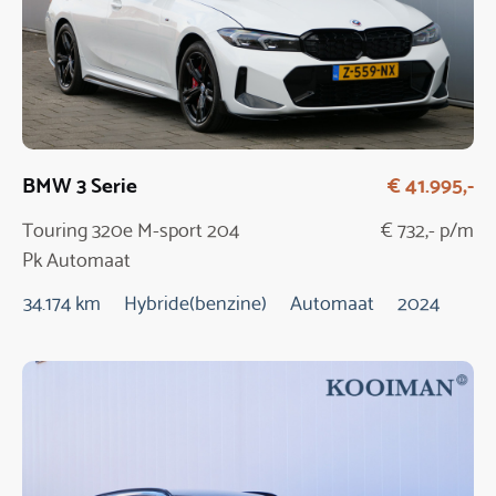
BMW 3 Serie
€ 41.995,-
Touring 320e M-sport 204
€ 732,- p/m
Pk Automaat
34.174 km
Hybride(benzine)
Automaat
2024