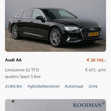
Audi A6
€ 38.795,-
Limousine 55 TFSI
€ 677,- p/m
quattro Sport S line
edition
21.816 km
Hybride(benzine)
Automaat
2019