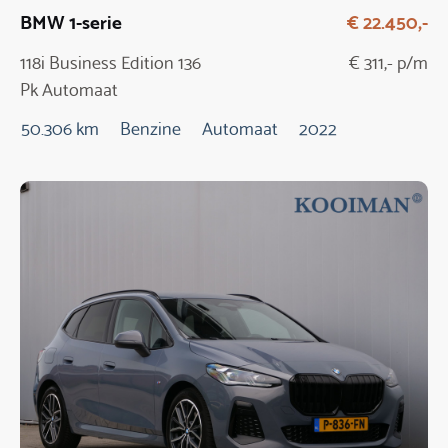
BMW 1-serie
€ 22.450,-
118i Business Edition 136
€ 311,- p/m
Pk Automaat
50.306 km
Benzine
Automaat
2022