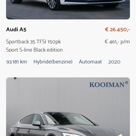
Audi A5
€ 26.450,-
Sportback 35 TFSI 150pk
€ 461,- p/m
Sport S-line Black edition
Automaat
93.181 km
Hybride(benzine)
Automaat
2020