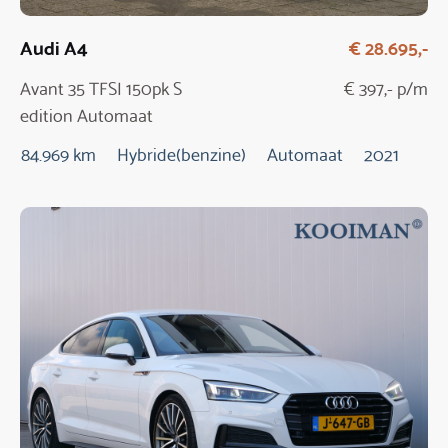
Audi A4
€ 28.695,-
Avant 35 TFSI 150pk S
€ 397,- p/m
edition Automaat
84.969 km
Hybride(benzine)
Automaat
2021