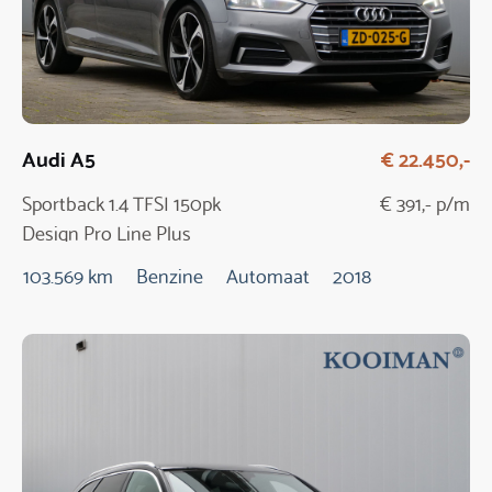
Audi A5
€ 22.450,-
Sportback 1.4 TFSI 150pk
€ 391,- p/m
Design Pro Line Plus
Automaat
103.569 km
Benzine
Automaat
2018