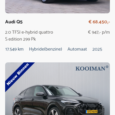
Audi Q5
€ 68.450,-
2.0 TFSI e-hybrid quattro
€ 947,- p/m
S edition 299 Pk
Automaat / NIEUW
17.549 km
Hybride(benzine)
Automaat
2025
MODEL