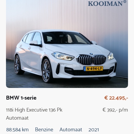
BMW 1-serie
€ 22.495,-
118i High Executive 136 Pk
€ 392,- p/m
Automaat
88.584 km
Benzine
Automaat
2021