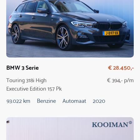
BMW 3 Serie
€ 28.450,-
Touring 318i High
€ 394,- p/m
Executive Edition 157 Pk
Automaat
93.022 km
Benzine
Automaat
2020