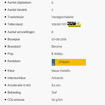
Aantal zitplaatsen
5
Aantal sleutels
2
Transmissie
Handgeschakeld
Tellerstand
109.067 KM
Aantal versnellingen
6
Bouwjaar
07-06-2019
Brandstof
Benzine
Prijs
€ 18.895,-
Kenteken
ZH650V
Kleur
blauw metallic
Interieurkleur
Antraciet
Acceleratie 0-100
8.4 sec.
Bekleding
Stof
CO2-emissie
151 g/km