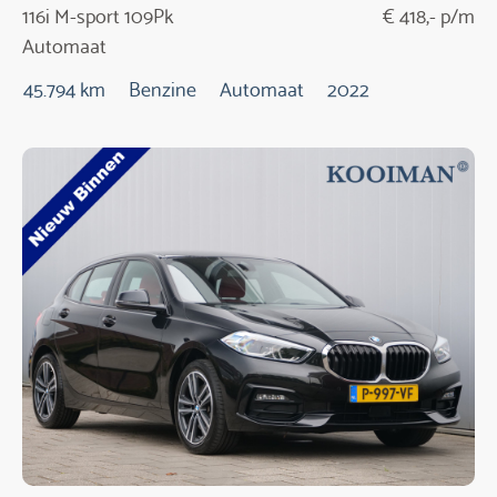
116i M-sport 109Pk
€ 418,- p/m
Automaat
45.794 km
Benzine
Automaat
2022