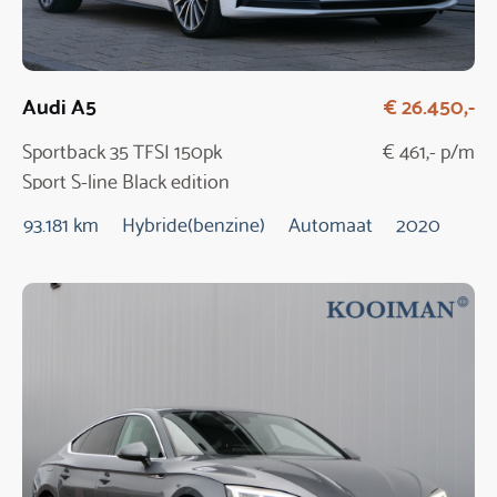
Audi A5
€ 26.450,-
Sportback 35 TFSI 150pk
€ 461,- p/m
Sport S-line Black edition
Automaat
93.181 km
Hybride(benzine)
Automaat
2020