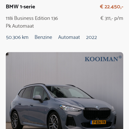
BMW 1-serie
€ 22.450,-
118i Business Edition 136
€ 311,- p/m
Pk Automaat
50.306 km
Benzine
Automaat
2022