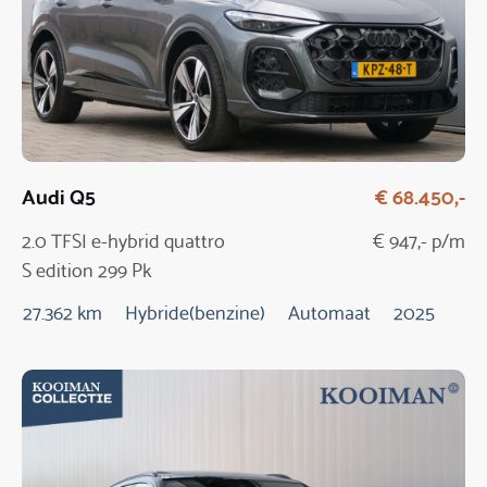
Audi Q5
€ 68.450,-
2.0 TFSI e-hybrid quattro
€ 947,- p/m
S edition 299 Pk
Automaat / NIEUW
27.362 km
Hybride(benzine)
Automaat
2025
MODEL