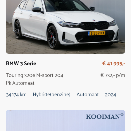
BMW 3 Serie
€ 41.995,-
Touring 320e M-sport 204
€ 732,- p/m
Pk Automaat
34.174 km
Hybride(benzine)
Automaat
2024