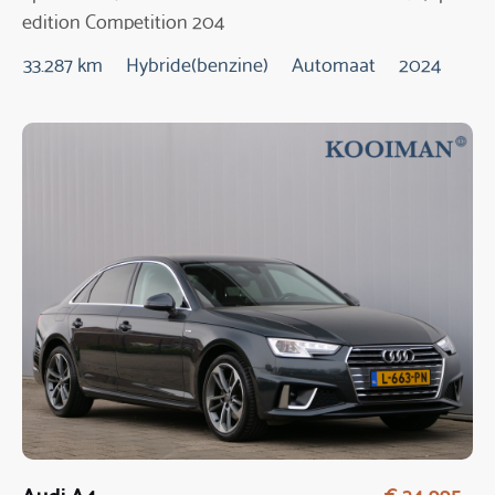
edition Competition 204
Pk Automaat
33.287 km
Hybride(benzine)
Automaat
2024
Audi A4
€ 24.995,-