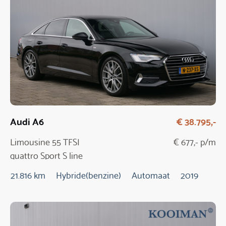
Audi A6
€ 38.795,-
Limousine 55 TFSI
€ 677,- p/m
quattro Sport S line
edition
21.816 km
Hybride(benzine)
Automaat
2019