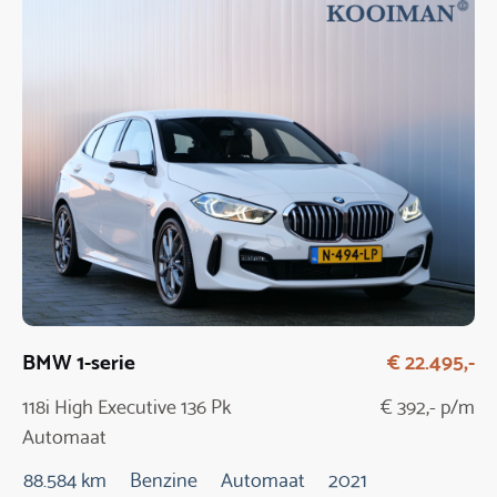
BMW 1-serie
€ 22.495,-
118i High Executive 136 Pk
€ 392,- p/m
Automaat
88.584 km
Benzine
Automaat
2021