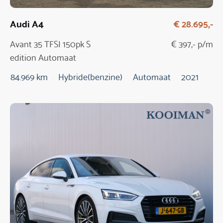
Audi A4
€ 28.695,-
Avant 35 TFSI 150pk S
€ 397,- p/m
edition Automaat
84.969 km
Hybride(benzine)
Automaat
2021