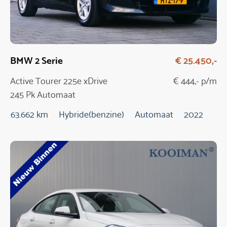
BMW 2 Serie
€ 25.450,-
Active Tourer 225e xDrive
€ 444,- p/m
245 Pk Automaat
63.662 km
Hybride(benzine)
Automaat
2022