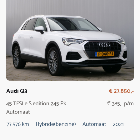
Audi Q3
€ 27.850,-
45 TFSI e S edition 245 Pk
€ 385,- p/m
Automaat
77.576 km
Hybride(benzine)
Automaat
2021