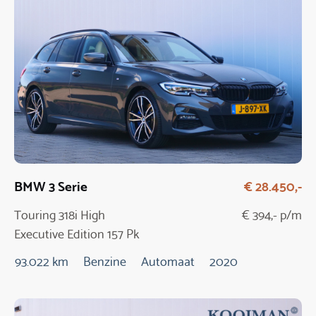
BMW 3 Serie
€ 28.450,-
Touring 318i High
€ 394,- p/m
Executive Edition 157 Pk
Automaat
93.022 km
Benzine
Automaat
2020