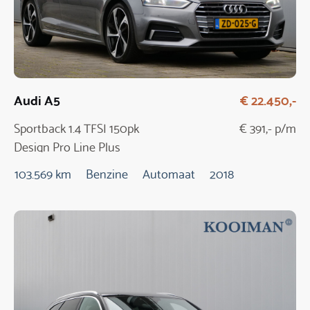
Audi A5
€ 22.450,-
Sportback 1.4 TFSI 150pk
€ 391,- p/m
Design Pro Line Plus
Automaat
103.569 km
Benzine
Automaat
2018