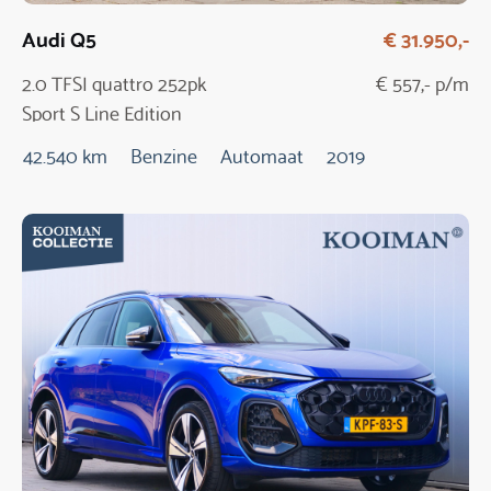
Audi Q5
€ 31.950,-
2.0 TFSI quattro 252pk
€ 557,- p/m
Sport S Line Edition
Automaat
42.540 km
Benzine
Automaat
2019