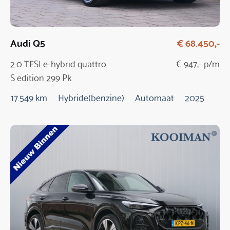
Audi Q5
€ 68.450,-
2.0 TFSI e-hybrid quattro
€ 947,- p/m
S edition 299 Pk
Automaat / NIEUW
17.549 km
Hybride(benzine)
Automaat
2025
MODEL