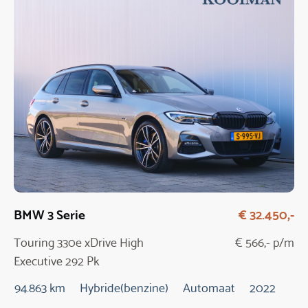
BMW 3 Serie
€ 32.450,-
Touring 330e xDrive High
€ 566,- p/m
Executive 292 Pk
Automaat
94.863 km
Hybride(benzine)
Automaat
2022