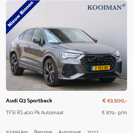
Audi Q3 Sportback
€ 63.500,-
TFSI RS 400 Pk Automaat
€ 879,- p/m
53.593 km
Benzine
Automaat
2022