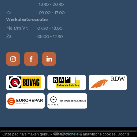
18.30 - 20.30
Za:
09.00 - 17.00
Werkplaatsreceptie
Ma t/m Vr:
07.30 - 18.00
Za:
08.00 - 12.30
Onze pagina’s maken gebruik van functionele & analytische cookies. Door te