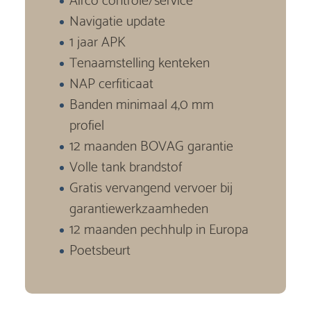
Navigatie update
1 jaar APK
Tenaamstelling kenteken
NAP cerfiticaat
Banden minimaal 4,0 mm
profiel
12 maanden BOVAG garantie
Volle tank brandstof
Gratis vervangend vervoer bij
garantiewerkzaamheden
12 maanden pechhulp in Europa
Poetsbeurt