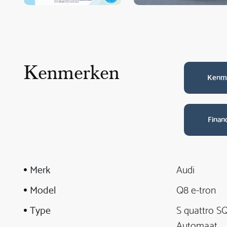
Kenmerken
Kenm
Finan
Merk
Audi
Model
Q8 e-tron
Type
S quattro S
Automaat