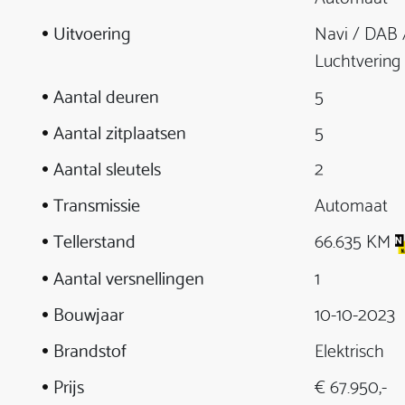
Uitvoering
Navi / DAB 
Luchtvering
Aantal deuren
5
Aantal zitplaatsen
5
Aantal sleutels
2
Transmissie
Automaat
Tellerstand
66.635 KM
Aantal versnellingen
1
Bouwjaar
10-10-2023
Brandstof
Elektrisch
Prijs
€ 67.950,-