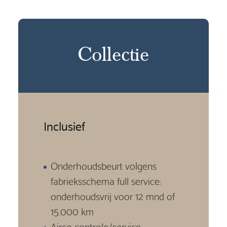
Collectie
Inclusief
Onderhoudsbeurt volgens
fabrieksschema full service:
onderhoudsvrij voor 12 mnd of
15.000 km
Airco controle/service