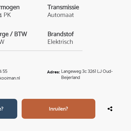
rmogen
Transmissie
4 PK
Automaat
rge / BTW
Brandstof
TW
Elektrisch
Adres:
4 55
Langeweg 3c 3261 LJ Oud-
Beijerland
ooiman.nl
e?
Inruilen?