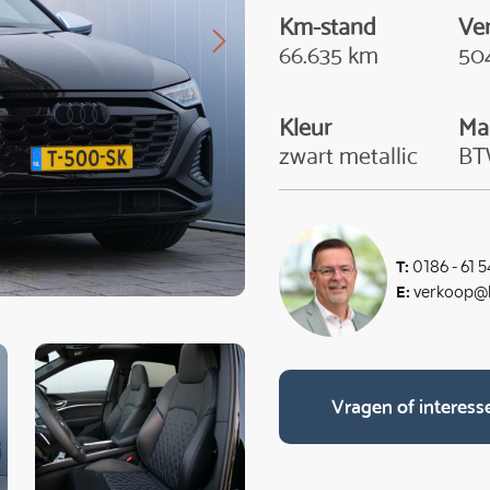
Km-stand
Ve
66.635 km
50
Kleur
Ma
zwart metallic
B
T:
0186 - 61 5
E:
verkoop@k
Vragen of interess