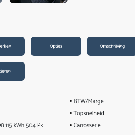
erken
Opties
Omschrijving
cieren
BTW/Marge
Topsnelheid
Q8 115 kWh 504 Pk
Carrosserie