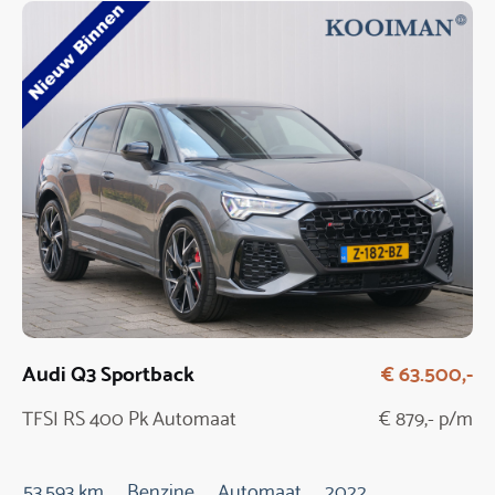
Audi Q3 Sportback
€ 63.500,-
TFSI RS 400 Pk Automaat
€ 879,- p/m
53.593 km
Benzine
Automaat
2022