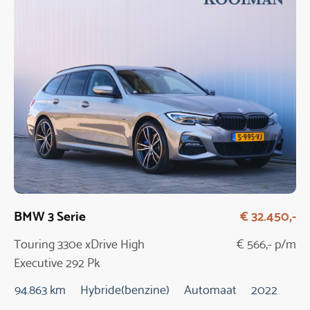
BMW 3 Serie
€ 32.450,-
Touring 330e xDrive High
€ 566,- p/m
Executive 292 Pk
Automaat
94.863 km
Hybride(benzine)
Automaat
2022