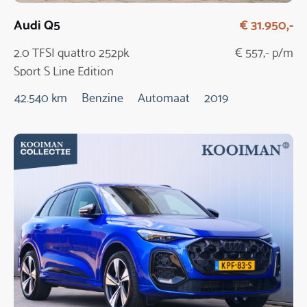
Audi Q5
€ 31.950,-
2.0 TFSI quattro 252pk
€ 557,- p/m
Sport S Line Edition
Automaat
42.540 km
Benzine
Automaat
2019