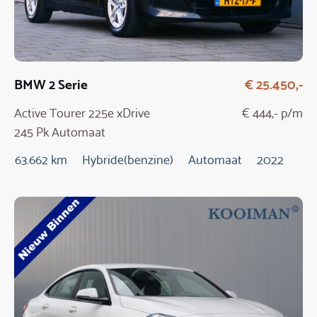
BMW 2 Serie
€ 25.450,-
Active Tourer 225e xDrive
€ 444,- p/m
245 Pk Automaat
63.662 km
Hybride(benzine)
Automaat
2022