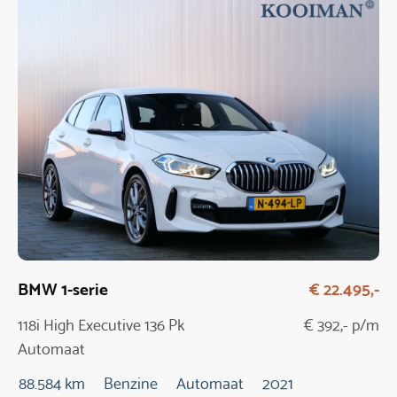
BMW 1-serie
€ 22.495,-
118i High Executive 136 Pk
€ 392,- p/m
Automaat
88.584 km
Benzine
Automaat
2021