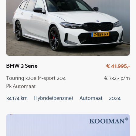
BMW 3 Serie
€ 41.995,-
Touring 320e M-sport 204
€ 732,- p/m
Pk Automaat
34.174 km
Hybride(benzine)
Automaat
2024