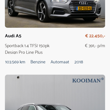
Audi A5
€ 22.450,-
Sportback 1.4 TFSI 150pk
€ 391,- p/m
Design Pro Line Plus
Automaat
103.569 km
Benzine
Automaat
2018