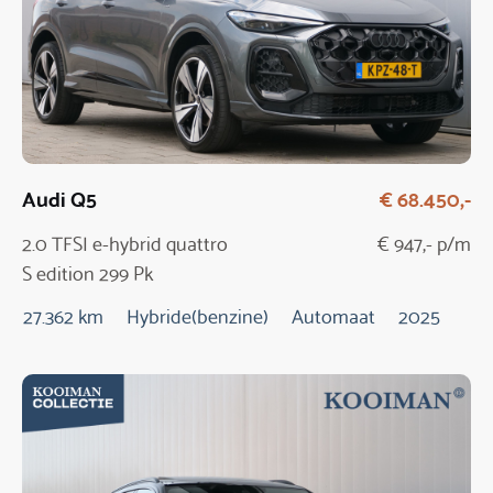
Audi Q5
€ 68.450,-
2.0 TFSI e-hybrid quattro
€ 947,- p/m
S edition 299 Pk
Automaat / NIEUW
27.362 km
Hybride(benzine)
Automaat
2025
MODEL