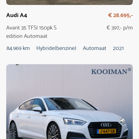
Audi A4
€ 28.695,-
Avant 35 TFSI 150pk S
€ 397,- p/m
edition Automaat
84.969 km
Hybride(benzine)
Automaat
2021