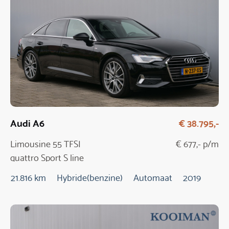
Audi A6
€ 38.795,-
Limousine 55 TFSI
€ 677,- p/m
quattro Sport S line
edition
21.816 km
Hybride(benzine)
Automaat
2019