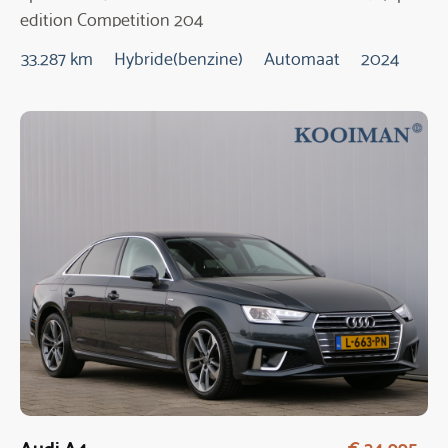
edition Competition 204
Pk Automaat
33.287 km
Hybride(benzine)
Automaat
2024
Audi A4
€ 24.995,-