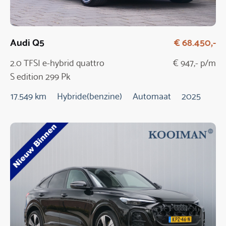
Audi Q5
€ 68.450,-
2.0 TFSI e-hybrid quattro
€ 947,- p/m
S edition 299 Pk
Automaat / NIEUW
17.549 km
Hybride(benzine)
Automaat
2025
MODEL