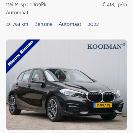
116i M-sport 109Pk
€ 418,- p/m
Automaat
45.794 km
Benzine
Automaat
2022