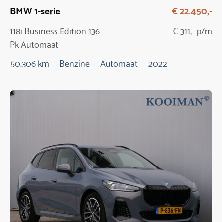
BMW 1-serie
€ 22.450,-
118i Business Edition 136
€ 311,- p/m
Pk Automaat
50.306 km
Benzine
Automaat
2022