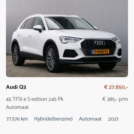
Audi Q3
€ 27.850,-
45 TFSI e S edition 245 Pk
€ 385,- p/m
Automaat
77.576 km
Hybride(benzine)
Automaat
2021