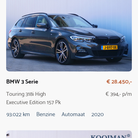
BMW 3 Serie
€ 28.450,-
Touring 318i High
€ 394,- p/m
Executive Edition 157 Pk
Automaat
93.022 km
Benzine
Automaat
2020