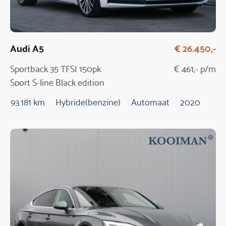
Audi A5
€ 26.450,-
Sportback 35 TFSI 150pk
€ 461,- p/m
Sport S-line Black edition
Automaat
93.181 km
Hybride(benzine)
Automaat
2020