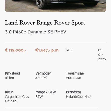
Land Rover Range Rover Sport
3.0 P460e Dynamic SE PHEV
€ 119.000,-
€1.647,- p.m.
SUV
01-
01-
2026
Km-stand
Vermogen
Transmissie
16 km
460 PK
Automaat
Kleur
Marge / BTW
Brandstof
Carpathian Grey
BTW
Hybride(benzine)
Metallic