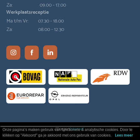
Za:
09.00 - 17.00
Werkplaatsreceptie
Ma t/m Vr:
07.30 - 18.00
Za:
08.00 - 12.30
Onze pagina’s maken gebruik van functionele & analytische cookies. Door te
klikken op "Akkoord" ga je akkoord met ons gebruik van cookies.
Lees meer