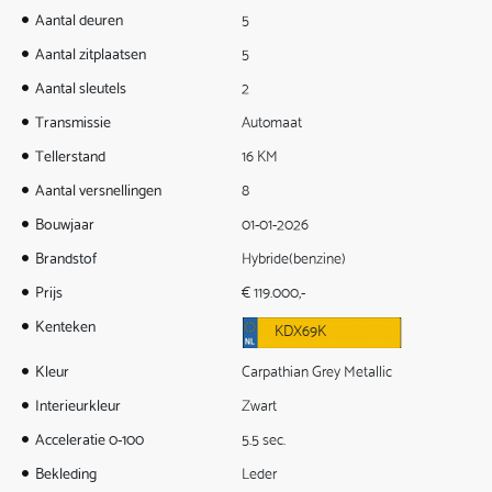
Aantal deuren
5
Aantal zitplaatsen
5
Aantal sleutels
2
Transmissie
Automaat
Tellerstand
16 KM
Aantal versnellingen
8
Bouwjaar
01-01-2026
Brandstof
Hybride(benzine)
Prijs
€ 119.000,-
Kenteken
KDX69K
Kleur
Carpathian Grey Metallic
Interieurkleur
Zwart
Acceleratie 0-100
5.5 sec.
Bekleding
Leder