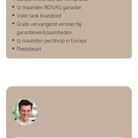
12 maanden BOVAG garantie
Volle tank brandstof
Gratis vervangend vervoer bij
garantiewerkzaamheden
12 maanden pechhulp in Europa
Poetsbeurt