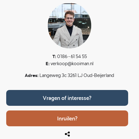
T:
0186 - 61 54 55
E:
verkoop@kooiman.nl
Adres:
Langeweg 3c 3261 LJ Oud-Beijerland
Vragen of interesse?
Inruilen?