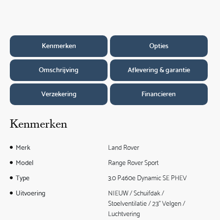
Kenmerken
Opties
Omschrijving
Aflevering & garantie
Verzekering
Financieren
Kenmerken
Merk
Land Rover
Model
Range Rover Sport
Type
3.0 P460e Dynamic SE PHEV
Uitvoering
NIEUW / Schuifdak /
Stoelventilatie / 23" Velgen /
Luchtvering